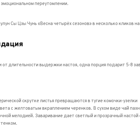
 эмоциональном переутомлении.
 улун Сы Цзы Чунь «Весна четырёх сезонов» в несколько кликов н
ндация
и от длительности выдержки настоя, одна порция подарит 5-8 за
рической скрутке листья превращаются в тугие комочки-узелки
вета с желтоватым вкраплением черенков. В сухом виде чай пах
чной мелодией. Заваривание дает светлый и прозрачный настой 
ттенком.