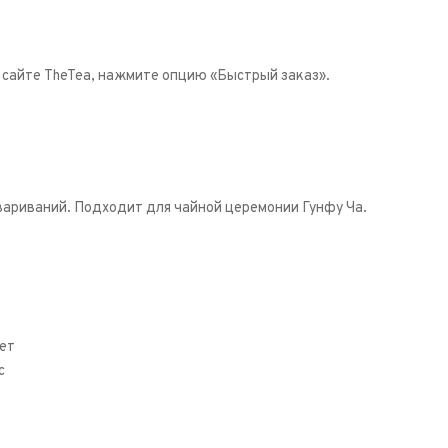
а сайте TheTea, нажмите опцию «Быстрый заказ».
вариваний. Подходит для чайной церемонии Гунфу Ча.
нет
с