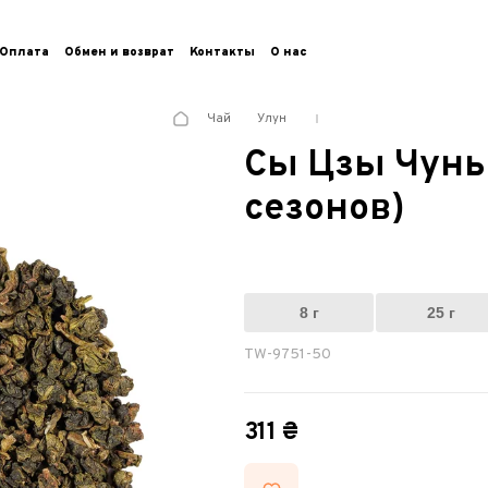
Оплата
Обмен и возврат
Контакты
О нас
Чай
Улун
Сы Цзы Чунь
сезонов)
8 г
25 г
TW-9751-50
311 ₴