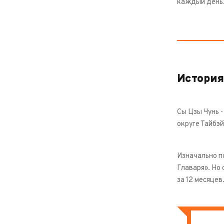
каждый день
История
Сы Цзы Чунь -
округе Тайбэй
Изначально по
Главаря». Но 
за 12 месяцев