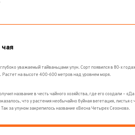
.
 чая
 глубоко уважаемый тайваньцами улун. Сорт появился в 80-х годах
. Растет на высоте 400-600 метров над уровнем моря.
лучил название в честь чайного хозяйства, где его создали – «Д
оказалось, что у растения необычайно буйная вегетация, листья с
. Так за улуном закрепилось название «Весна Четырех Сезонов».