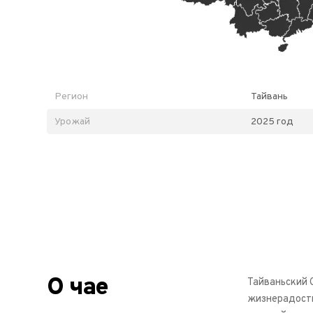
Регион
Тайвань
Урожай
2025 год
О чае
Тайваньский С
жизнерадостн