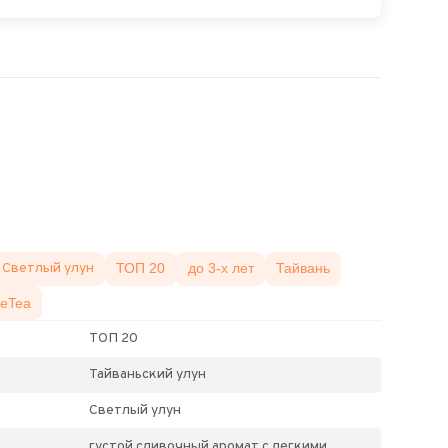
Светлый улун
ТОП 20
до 3-х лет
Тайвань
eTea
ТОП 20
Тайваньский улун
Светлый улун
густой сливочный аромат с легкими