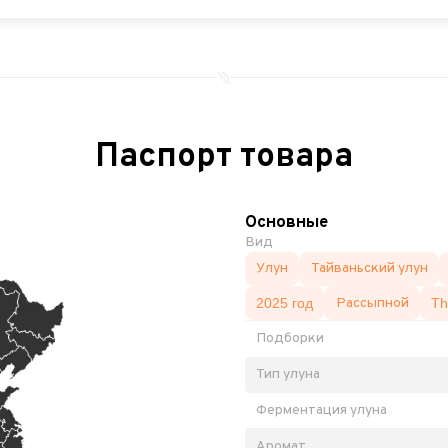
Паспорт товара
Основные
Вид
Улун
Тайваньский улун
2025 год
Рассыпной
Th
Подборки
Тип улуна
Ферментация улуна
Аромат