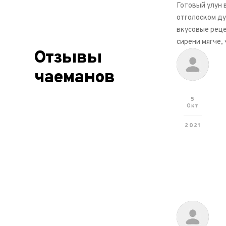
Готовый улун 
отголоском ду
вкусовые рец
сирени мягче,
Отзывы
чаеманов
5
Окт
2021