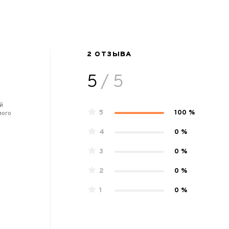
2 ОТЗЫВА
5
/ 5
ий
5
100 %
вого
4
0 %
3
0 %
2
0 %
1
0 %