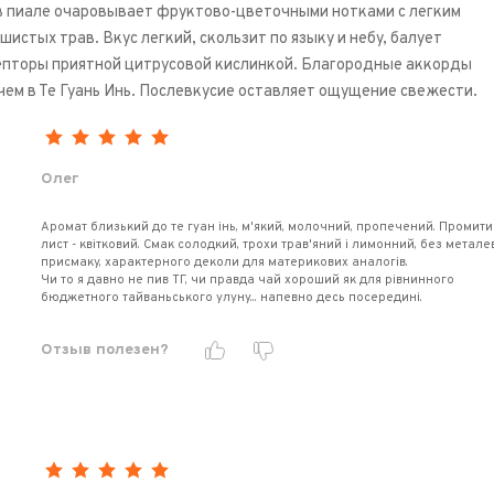
в пиале очаровывает фруктово-цветочными нотками с легким
шистых трав. Вкус легкий, скользит по языку и небу, балует
епторы приятной цитрусовой кислинкой. Благородные аккорды
 чем в Те Гуань Инь. Послевкусие оставляет ощущение свежести.
Олег
Аромат близький до те гуан інь, м'який, молочний, пропечений. Промит
лист - квітковий. Смак солодкий, трохи трав'яний і лимонний, без метале
присмаку, характерного деколи для материкових аналогів.
Чи то я давно не пив ТГ, чи правда чай хороший як для рівнинного
бюджетного тайваньського улуну... напевно десь посередині.
Отзыв полезен?