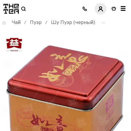
логотип
Чай
Пуэр
Шу Пуэр (черный)
/
/