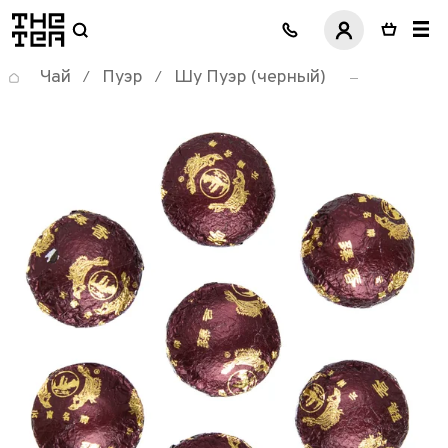
логотип
Чай
Пуэр
Шу Пуэр (черный)
/
/