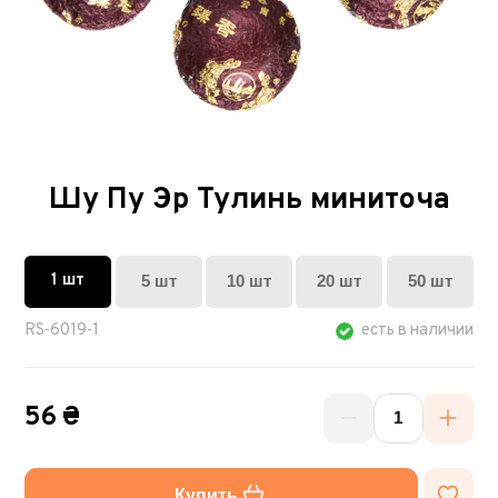
Шу Пу Эр Тулинь миниточа
1 шт
5 шт
10 шт
20 шт
50 шт
RS-6019-1
есть в наличии
56 ₴
Купить