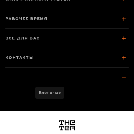
Про чай
Вкус, аромат, цвет
РАБОЧЕЕ ВРЕМЯ
Как заваривать
Посуда для заваривания
ВСЕ ДЛЯ ВАС
Стоит попробовать
Отзывы чаеманов
КОНТАКТЫ
Блог о чае
логотип