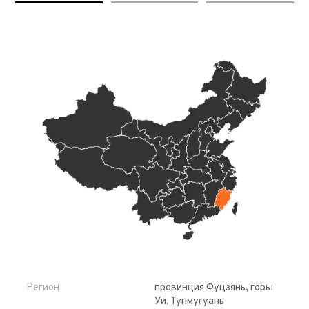
Регион
провинция Фуцзянь, горы
Уи, Тунмугуань