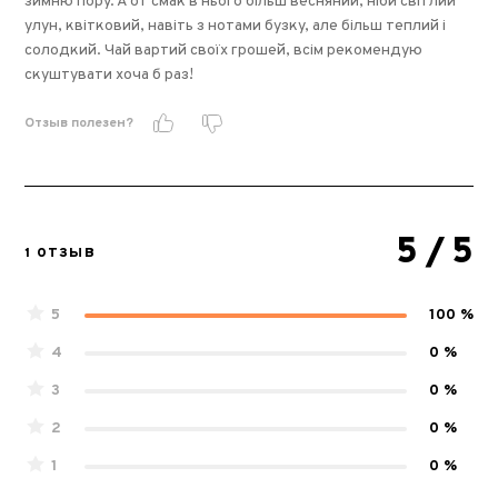
зимню пору. А от смак в нього більш весняний, ніби світлий
улун, квітковий, навіть з нотами бузку, але більш теплий і
солодкий. Чай вартий своїх грошей, всім рекомендую
скуштувати хоча б раз!
Отзыв полезен?
5
/ 5
1 ОТЗЫВ
5
100 %
4
0 %
3
0 %
2
0 %
1
0 %