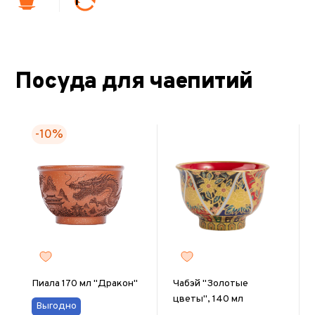
1
Посуда для чаепитий
-10%
Пиала 170 мл "Дракон"
Чабэй "Золотые
цветы", 140 мл
Выгодно