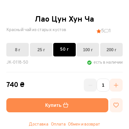
Лао Цун Хун Ча
Красный чай из старых кустов
5
1
50 г
8 г
25 г
100 г
200 г
JK-0118-50
есть в наличии
740 ₴
Купить
Доставка
Оплата
Обмен и возврат