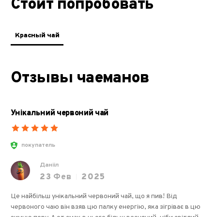
Стоит попробовать
Красный чай
Отзывы чаеманов
Унікальний червоний чай
покупатель
Данііл
23
Фев
2025
Це найбільш унікальний червоний чай, що я пив! Від
червоного чаю він взяв цю палку енергію, яка зігріває в цю