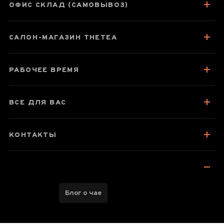
ОФИС СКЛАД (САМОВЫВОЗ)
Паспорт товара
Про чай
САЛОН-МАГАЗИН THETEA
Вкус, аромат, цвет
Как заваривать
РАБОЧЕЕ ВРЕМЯ
Посуда для чаепитий
ВСЕ ДЛЯ ВАС
Хранение и упаковка
Стоит попробовать
КОНТАКТЫ
Отзывы чаеманов
1
Блог о чае