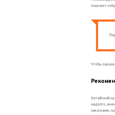
поможет собр
Под
Чтобы заказа
Рекоме
Китайский кр
надолго, инач
закусками, с