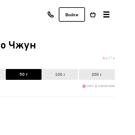
Войти
яо Чжун
5
4
50 г
100 г
200 г
нет в наличии