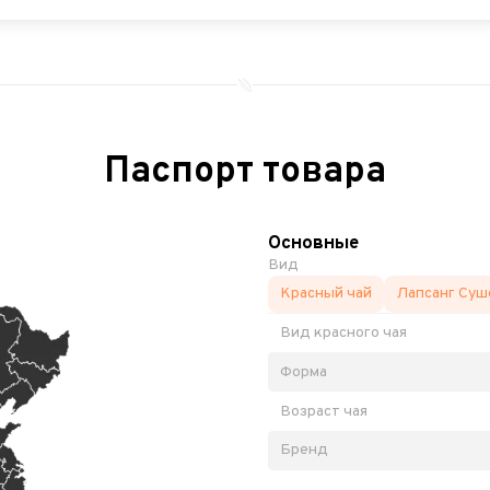
Паспорт товара
Основные
Вид
Красный чай
Лапсанг Суш
Вид красного чая
Форма
Возраст чая
Бренд