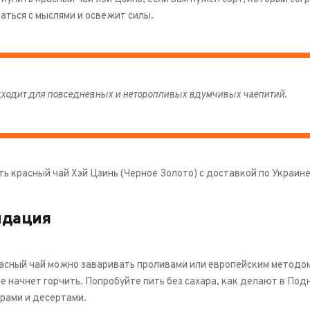
аться с мыслями и освежит силы.
ходит для повседневных и неторопливых вдумчивых чаепитий.
ть красный чай Хэй Цзинь (Черное Золото) с доставкой по Украин
ндация
асный чай можно заваривать проливами или европейским методом 
е начнет горчить. Попробуйте пить без сахара, как делают в Под
ырами и десертами.