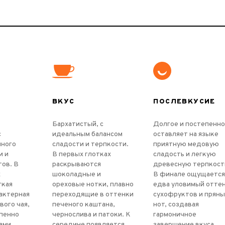
ВКУС
ПОСЛЕВКУСИЕ
Бархатистый, с
Долгое и постепенно
с
идеальным балансом
оставляет на языке
много
сладости и терпкости.
приятную медовую
и и
В первых глотках
сладость и легкую
ов. В
раскрываются
древесную терпкост
х
шоколадные и
В финале ощущаетс
гкая
ореховые нотки, плавно
едва уловимый отте
актерная
переходящие в оттенки
сухофруктов и пряны
вого чая,
печеного каштана,
нот, создавая
епенно
чернослива и патоки. К
гармоничное
ами
середине появляется
завершение вкуса