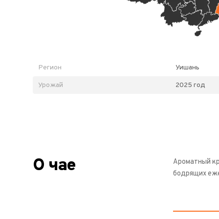
Регион
Уишань
Урожай
2025 год
О чае
Ароматный кр
бодрящих еж