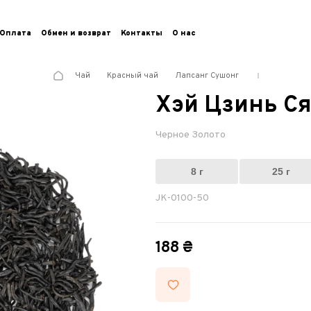
Оплата
Обмен и возврат
Контакты
О нас
Чай
Красный чай
Лапсанг Сушонг
Хэй Цзинь С
Черное Золото
8 г
25 г
JK-0100-50
188 ₴