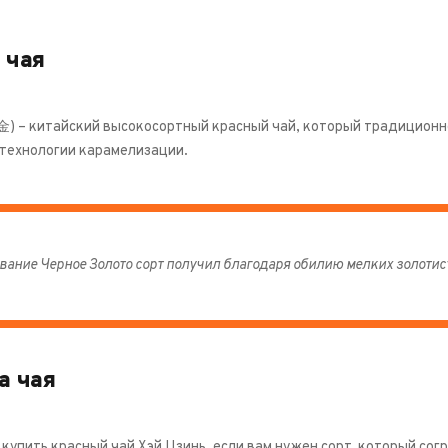
 чая
金) – китайский высокосортный красный чай, который традиционн
технологии карамелизации.
вание Черное Золото сорт получил благодаря обилию мелких золотис
а чая
упить красный чай Хэй Цзинь, если вам нужен сорт, который согр