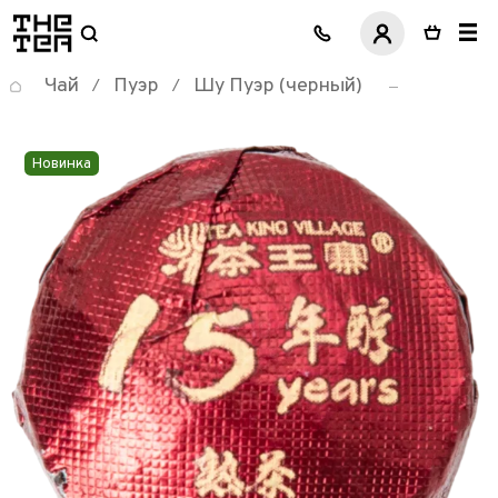
логотип
Чай
Пуэр
Шу Пуэр (черный)
/
/
Новинка