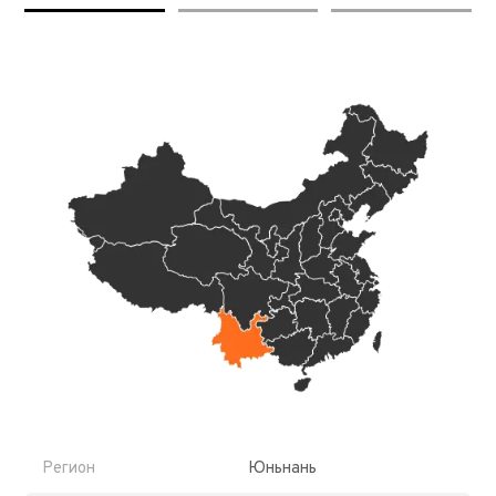
Регион
Юньнань