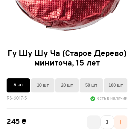
Гу Шу Шу Ча (Старое Дерево)
миниточа, 15 лет
5 шт
10 шт
20 шт
50 шт
100 шт
RS-6017-5
есть в наличии
245 ₴