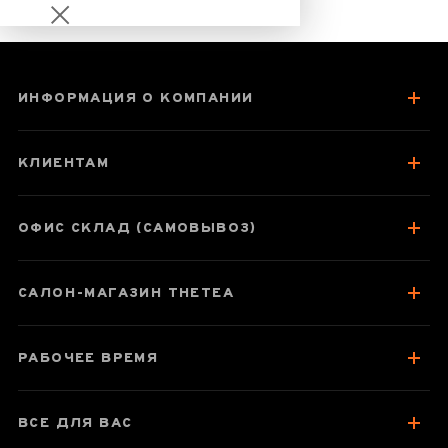
ИНФОРМАЦИЯ О КОМПАНИИ
Гу Шу Шу Ча
(Старое Дерево)
КЛИЕНТАМ
миниточа, 15 лет
ОФИС СКЛАД (САМОВЫВОЗ)
Паспорт товара
САЛОН-МАГАЗИН THETEA
О чае
Отзывы чаеманов
РАБОЧЕЕ ВРЕМЯ
ВСЕ ДЛЯ ВАС