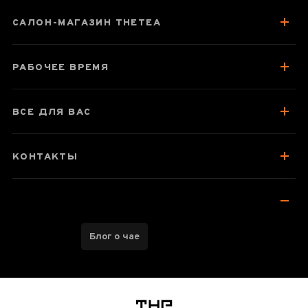
Паспорт товара
САЛОН-МАГАЗИН THETEA
О чае
Вкус, аромат, цвет
РАБОЧЕЕ ВРЕМЯ
Как заваривать
Отзывы чаеманов
2
ВСЕ ДЛЯ ВАС
КОНТАКТЫ
Блог о чае