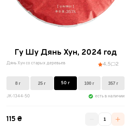
Гу Шу Дянь Хун, 2024 год
Дянь Хун со старых деревьев
4.5
2
50 г
8 г
25 г
100 г
357 г
JK-1344-50
есть в наличии
115 ₴