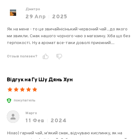
Дмитро
29
Апр
2025
Як на мене - то це звичайнісінький червоний чай , до якого
ми звикли. Смак нашого чорного чаю з магазину. Хіба що без
терпокості. Ну а аромат все-таки доволі приємний...
Отзыв полезен?
Відгук на Гу Шу Дянь Хун
покупатель
Марго
11
Фев
2024
Ніхао) гарний чай, м'який смак, відчуваю кислинку, як на