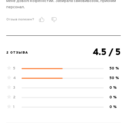
мене доволі кофеїністий. Забирала самовивозом, приєний
персонал.
Отзыв полезен?
4.5
/ 5
2 ОТЗЫВА
5
50 %
4
50 %
3
0 %
2
0 %
1
0 %