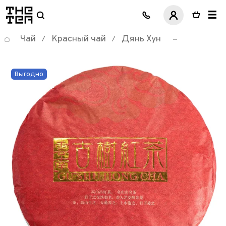
логотип
Чай
Красный чай
Дянь Хун
/
/
Выгодно