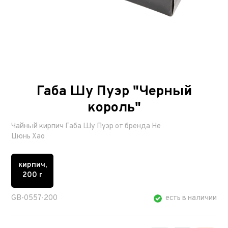
Габа Шу Пуэр "Черный
король"
Чайный кирпич Габа Шу Пуэр от бренда Не
Цюнь Хао
кирпич,
200 г
GB-0557-200
есть в наличии