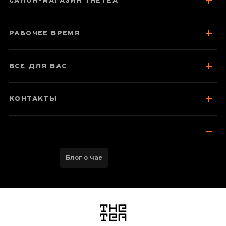
САЛОН-МАГАЗИН THETEA
Отзывы чаеманов
РАБОЧЕЕ ВРЕМЯ
ВСЕ ДЛЯ ВАС
КОНТАКТЫ
Блог о чае
логотип