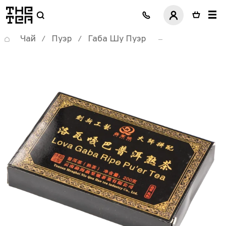
логотип
Чай
Пуэр
Габа Шу Пуэр
/
/