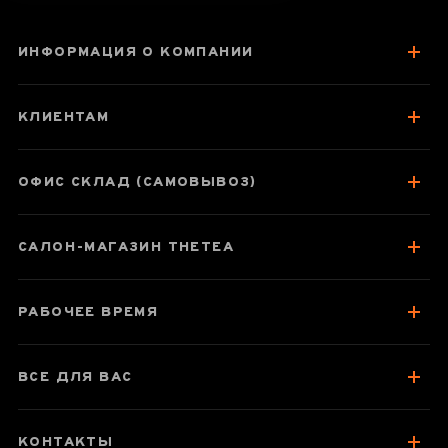
ИНФОРМАЦИЯ О КОМПАНИИ
Дянь Хун
«Красный
КЛИЕНТАМ
Юньнань»
ОФИС СКЛАД (САМОВЫВОЗ)
Паспорт товара
САЛОН-МАГАЗИН THETEA
О чае
Вкус, аромат, цвет
РАБОЧЕЕ ВРЕМЯ
Отзывы чаеманов
3
ВСЕ ДЛЯ ВАС
КОНТАКТЫ