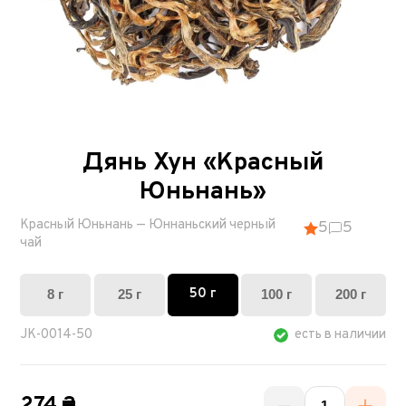
Дянь Хун «Красный
Юньнань»
Красный Юньнань — Юннаньский черный
5
5
чай
50 г
8 г
25 г
100 г
200 г
JK-0014-50
есть в наличии