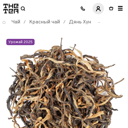
логотип
Чай
Красный чай
Дянь Хун
/
/
Урожай 2025