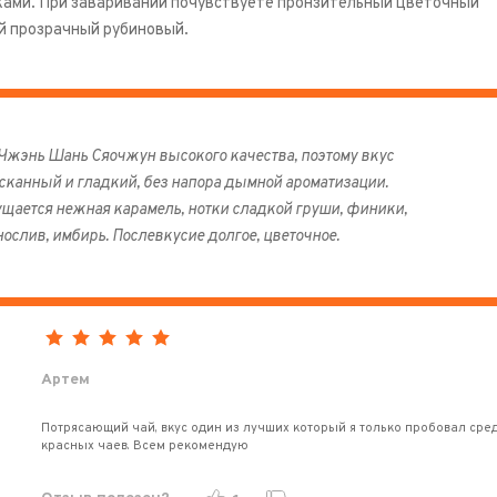
ками. При заваривании почувствуете пронзительный цветочный
й прозрачный рубиновый.
 Чжэнь Шань Сяочжун высокого качества, поэтому вкус
сканный и гладкий, без напора дымной ароматизации.
щается нежная карамель, нотки сладкой груши, финики,
ослив, имбирь. Послевкусие долгое, цветочное.
Артем
Потрясающий чай, вкус один из лучших который я только пробовал сре
красных чаев. Всем рекомендую