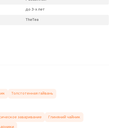
до 3-х лет
TheTea
ник
Толстотенная гайвань
сическое заваривание
Глиняний чайник
варники