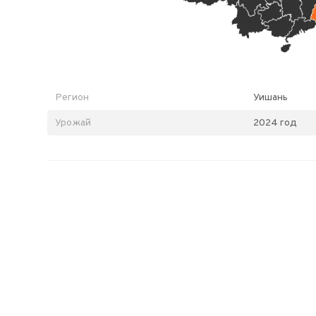
Регион
Уишань
Урожай
2024 год