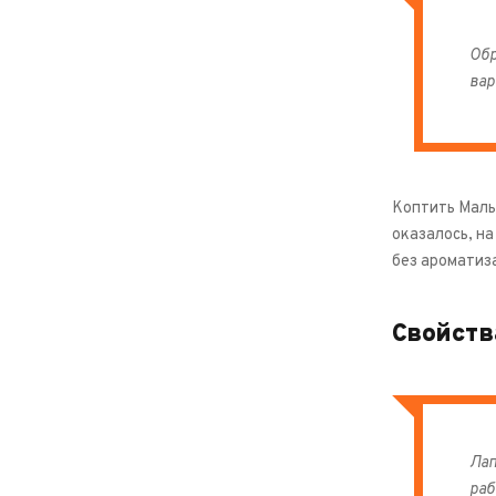
Обр
вар
Коптить Малый
оказалось, н
без ароматиз
Свойств
Лап
раб