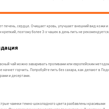
т печень, сердце. Очищает кровь, улучшает внешний вид кожи и в
крепкий, поэтому более 3-х чашек в день пить не рекомендуется
ндация
асный чай можно заваривать проливами или европейским методом 
е начнет горчить. Попробуйте пить без сахара, как делают в Под
ырами и десертами.
стрые чаинки темно-шоколадного цвета разбавлены красивыми