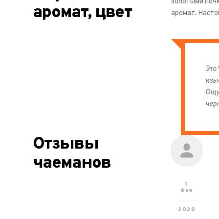
золотыми поч
аромат, цвет
аромат. Насто
Это
изы
Ощу
черн
Отзывы
чаеманов
1
Фев
2020