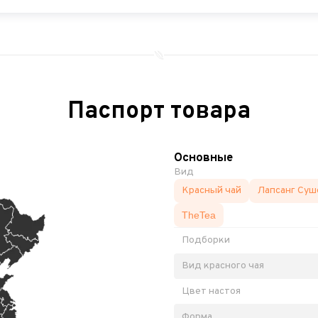
Паспорт товара
Основные
Вид
Красный чай
Лапсанг Суш
TheTea
Подборки
Вид красного чая
Цвет настоя
Форма