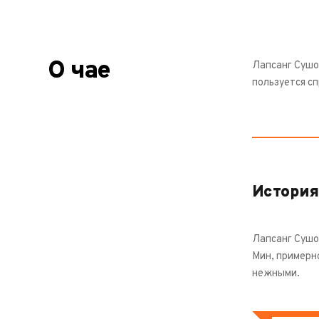
О чае
Лапсанг Сушон
пользуется с
История
Лапсанг Сушон
Мин, примерн
нежными.