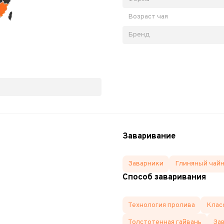
Возраст чая
Бренд
Заваривание
Заварники
Глиняный чай
Способ заваривания
Технология пролива
Клас
Толстотенная гайвань
За