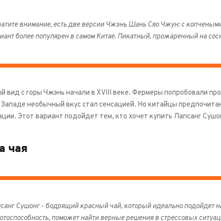
атите внимание, есть две версии Чжэнь Шань Сяо Чжун: с копчеными н
иант более популярен в самом Китае. Пикатный, прожаренный на сос
 вид с горы Чжэнь начали в XVIII веке. Фермеры попробовали про
а Западе необычный вкус стал сенсацией. Но китайцы предпочит
ации. Этот вариант подойдет тем, кто хочет купить Лапсанг Сушо
а чая
санг Сушонг - бодрящий красный чай, который идеально подойдет на
отоспособность, поможет найти верные решения в стрессовых ситуаци