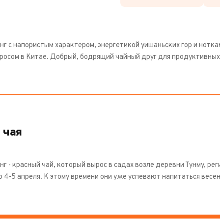
г с напористым характером, энергетикой уишаньских гор и ноткам
просом в Китае. Добрый, бодрящий чайный друг для продуктивных
 чая
г - красный чай, который вырос в садах возле деревни Тунму, р
о 4-5 апреля. К этому времени они уже успевают напитаться весе