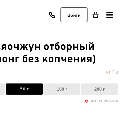
Войти
яочжун отборный
онг без копчения)
5
2
50 г
100 г
200 г
нет в наличии