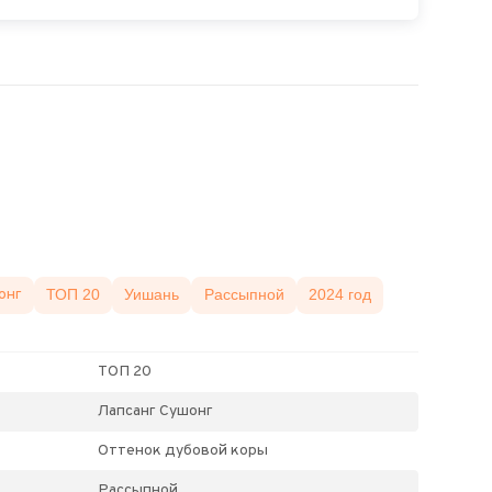
онг
ТОП 20
Уишань
Рассыпной
2024 год
ТОП 20
Лапсанг Сушонг
Оттенок дубовой коры
Рассыпной