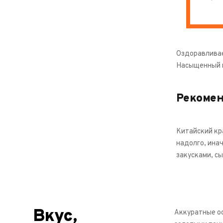
Оздоравливае
Насыщенный и 
Рекоме
Китайский кр
надолго, инач
закусками, с
Вкус,
Аккуратные о