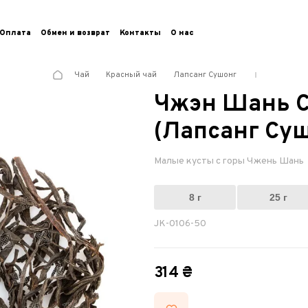
Оплата
Обмен и возврат
Контакты
О нас
Чай
Красный чай
Лапсанг Сушонг
Чжэн Шань С
(Лапсанг Суш
Малые кусты с горы Чжень Шань
8 г
25 г
JK-0106-50
314 ₴