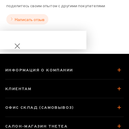
поделитесь своим опытом с другими покупателями
Написать отзыв
ИНФОРМАЦИЯ О КОМПАНИИ
Чай Шу Пуэр
Мэнхай «Да И
КЛИЕНТАМ
7572» 1901 2019
года 357 г
ОФИС СКЛАД (САМОВЫВОЗ)
САЛОН-МАГАЗИН THETEA
Паспорт товара