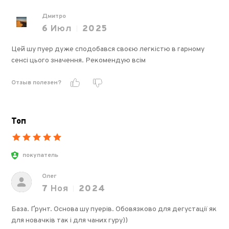
Дмитро
6
Июл
2025
Цей шу пуер дуже сподобався своєю легкістю в гарному
сенсі цього значення. Рекомендую всім
Отзыв полезен?
Топ
покупатель
Олег
7
Ноя
2024
База. Ґрунт. Основа шу пуерів. Обовязково для дегустації як
для новачків так і для чаних гуру))