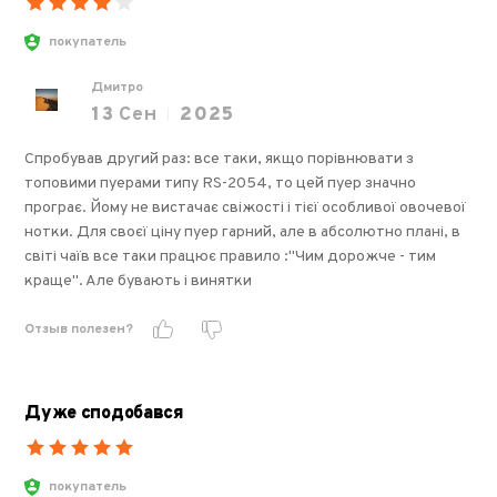
покупатель
Дмитро
13
Сен
2025
Спробував другий раз: все таки, якщо порівнювати з
топовими пуерами типу RS-2054, то цей пуер значно
програє. Йому не вистачає свіжості і тієї особливої овочевої
нотки. Для своєї ціну пуер гарний, але в абсолютно плані, в
світі чаїв все таки працює правило :"Чим дорожче - тим
краще". Але бувають і винятки
Отзыв полезен?
Дуже сподобався
покупатель