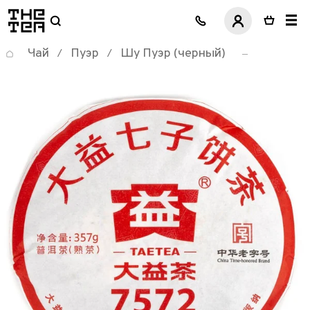
логотип
Чай
Пуэр
Шу Пуэр (черный)
/
/