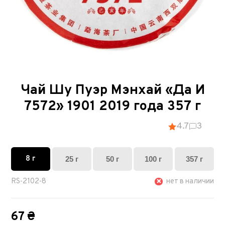
Чай Шу Пуэр Мэнхай «Да И
7572» 1901 2019 года 357 г
4.7
3
8 г
25 г
50 г
100 г
357 г
RS-2102-8
нет в наличии
67 ₴