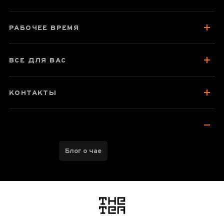
О чае
РАБОЧЕЕ ВРЕМЯ
Вкус, аромат, цвет
Як заварювати
ВСЕ ДЛЯ ВАС
Отзывы чаеманов
3
КОНТАКТЫ
Блог о чае
логотип