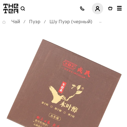
логотип
Чай
Пуэр
Шу Пуэр (черный)
/
/