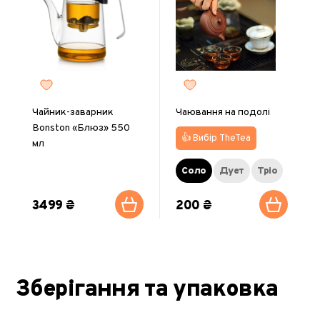
Чайник-заварник
Чаювання на подолі
Bonston «Блюз» 550
👍 Вибір TheTea
мл
Соло
Дует
Тріо
3499 ₴
200 ₴
Зберігання та упаковка