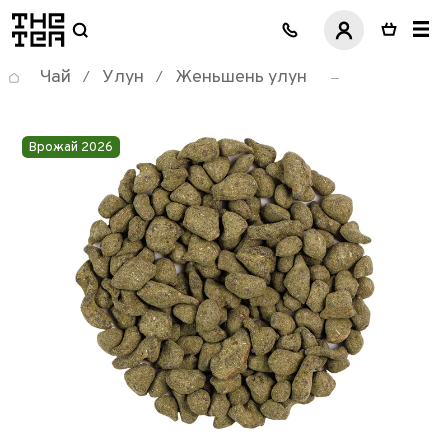
логотип
Чай
Улун
Женьшень улун
/
/
Врожай 2026