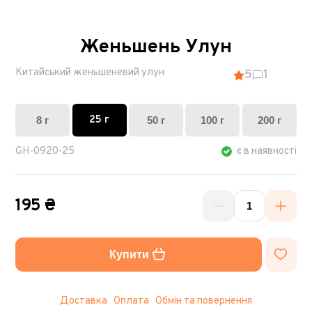
Женьшень Улун
Китайський женьшеневий улун
5
1
25 г
8 г
50 г
100 г
200 г
GH-0920-25
є в наявності
195 ₴
Купити
Доставка
Оплата
Обмін та повернення