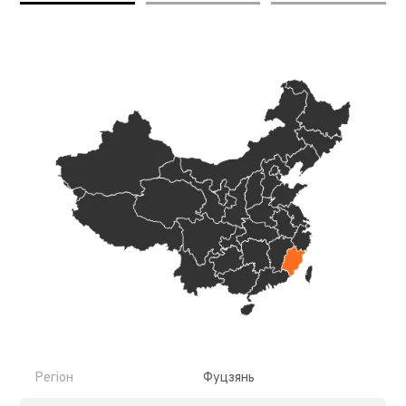
Регіон
Фуцзянь