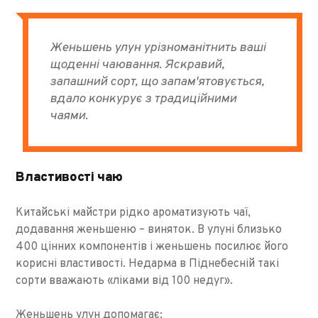
Женьшень улун урізноманітнить ваші
щоденні чаювання. Яскравий,
запашний сорт, що запам'ятовується,
вдало конкурує з традиційними
чаями.
Властивості чаю
Китайські майстри рідко ароматизують чаї,
додавання женьшеню – виняток. В улуні близько
400 цінних компонентів і женьшень посилює його
корисні властивості. Недарма в Піднебесній такі
сорти вважають «ліками від 100 недуг».
Женьшень улун допомагає: