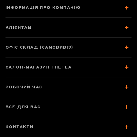
ІНФОРМАЦІЯ ПРО КОМПАНІЮ
Женьшень Улун
КЛІЄНТАМ
ОФІС СКЛАД (САМОВИВІЗ)
Паспорт улуну
Про чай
САЛОН-МАГАЗИН THETEA
Смак, аромат, колір
Як заварювати
РОБОЧИЙ ЧАС
Посуд для заварювання
ВСЕ ДЛЯ ВАС
Зберігання та упаковка
Варто спробувати
КОНТАКТИ
Відгуки чаєманів
1