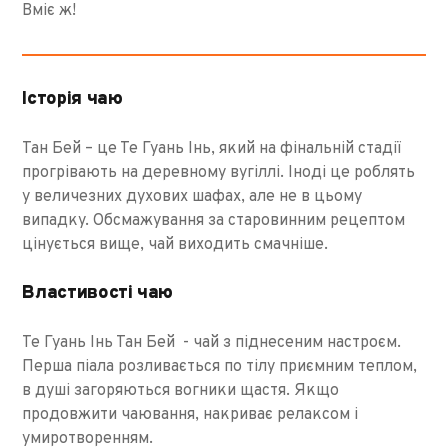
Вміє ж!
Історія чаю
Тан Бей – це Те Гуань Інь, який на фінальній стадії
прогрівають на деревному вугіллі. Іноді це роблять
у величезних духових шафах, але не в цьому
випадку. Обсмажування за старовинним рецептом
цінується вище, чай виходить смачніше.
Властивості чаю
Те Гуань Інь Тан Бей - чай ​​з піднесеним настроєм.
Перша піала розливається по тілу приємним теплом,
в душі загоряються вогники щастя. Якщо
продовжити чаювання, накриває релаксом і
умиротворенням.