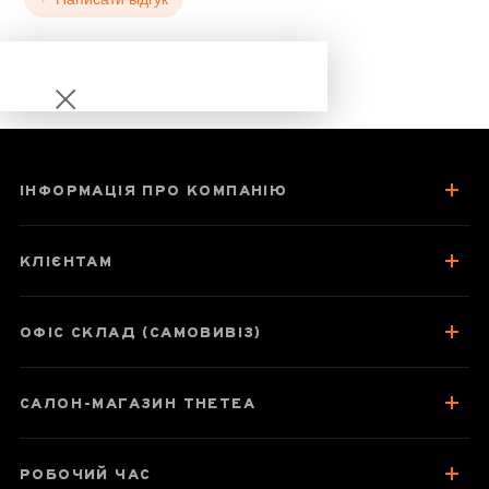
ІНФОРМАЦІЯ ПРО КОМПАНІЮ
Тан Бей Те Гуань
Інь
КЛІЄНТАМ
«Просмажений
на вугіллі»
ОФІС СКЛАД (САМОВИВІЗ)
САЛОН-МАГАЗИН THETEA
Паспорт улуну
Про чай
РОБОЧИЙ ЧАС
Смак, аромат, колір