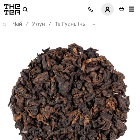
логотип
Чай
Улун
Те Гуань Інь
/
/