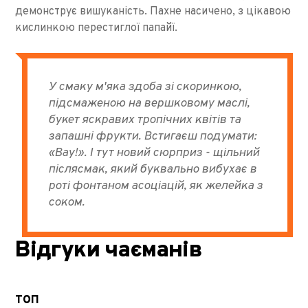
демонструє вишуканість. Пахне насичено, з цікавою
кислинкою перестиглої папайї.
У смаку м'яка здоба зі скоринкою,
підсмаженою на вершковому маслі,
букет яскравих тропічних квітів та
запашні фрукти. Встигаєш подумати:
«Вау!». І тут новий сюрприз - щільний
післясмак, який буквально вибухає в
роті фонтаном асоціацій, як желейка з
соком.
Відгуки чаєманів
ТОП