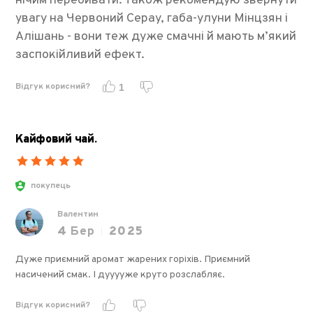
нічим перебивати. Також рекомендую звернути
увагу на Червоний Серау, габа-улуни Мінцзян і
Алішань - вони теж дуже смачні й мають м’який
заспокійливий ефект.
Відгук корисний?
1
Кайфовий чай.
покупець
Валентин
4
Бер
2025
Дуже приємний аромат жарених горіхів. Приємний
насичений смак. І дууууже круто розслабляє.
Відгук корисний?