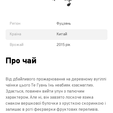
Регіон
Фуцзянь
Країна
Китай
Врожай
2015 рік
Про чай
Від дбайливого прожарювання на деревному вугіллі
чаїнки цього Те Гуань Інь неабияк «засмагли».
Здається, повинен вийти улун з палючим
характером. Але ні, він завзято лоскоче язика
смаком вершкової булочки з хрусткою скоринкою і
залишає в роті феєрверки фруктових переливів.