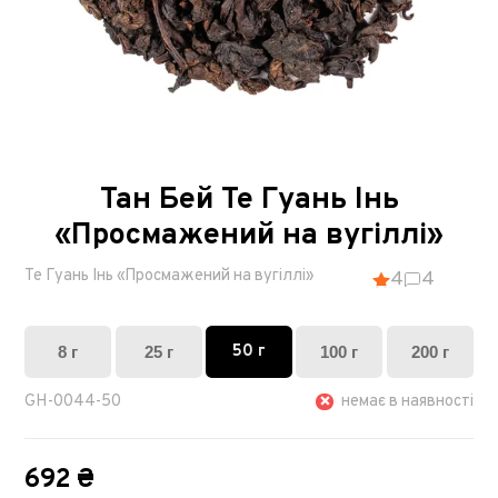
Тан Бей Те Гуань Інь
«Просмажений на вугіллі»
Те Гуань Інь «Просмажений на вугіллі»
4
4
50 г
8 г
25 г
100 г
200 г
GH-0044-50
немає в наявності
692 ₴