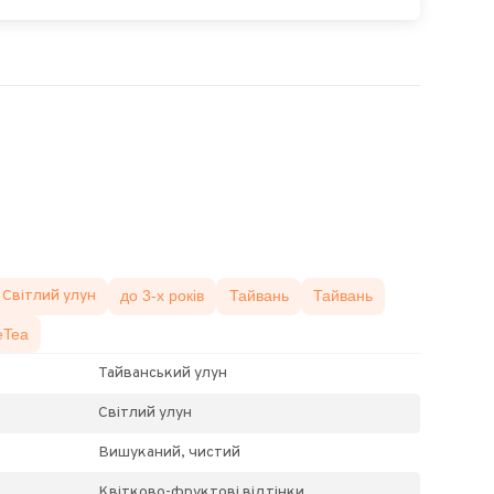
Світлий улун
до 3-х років
Тайвань
Тайвань
eTea
Тайванський улун
Світлий улун
Вишуканий, чистий
Квітково-фруктові відтінки