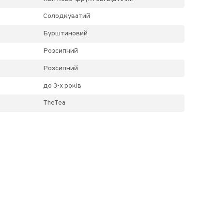
Солодкуватий
Бурштиновий
Розсипний
Розсипний
до 3-х років
TheTea