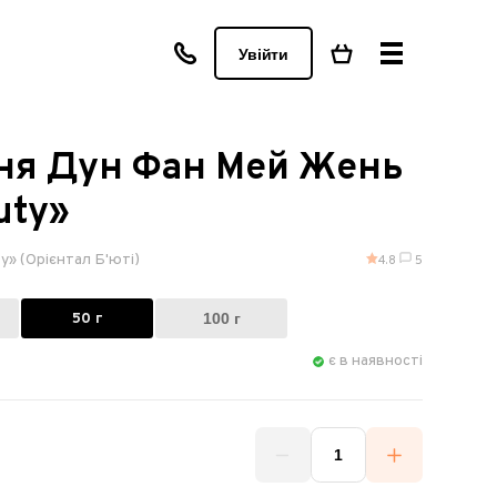
Увійти
уня Дун Фан Мей Жень
uty»
y» (Орієнтал Б'юті)
4.8
5
50 г
100 г
є в наявності