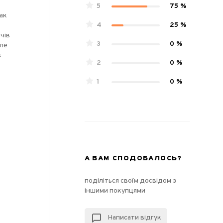
5
75 %
мак
4
25 %
чів
3
0 %
Але
к
2
0 %
1
0 %
А ВАМ СПОДОБАЛОСЬ?
поділіться своїм досвідом з
іншими покупцями
Написати відгук