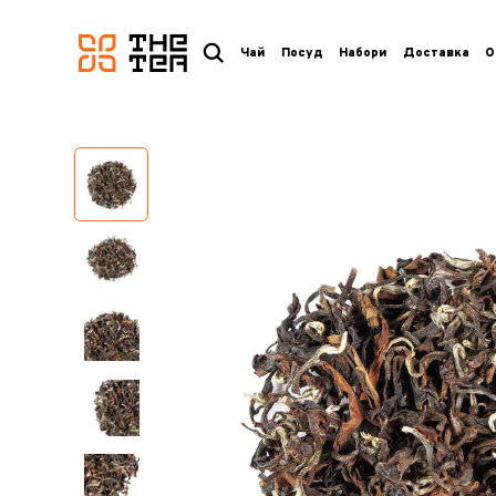
логотип
Чай
Посуд
Набори
Доставка
О