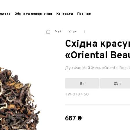
плата
Обмін та повернення
Контакти
Про нас
Чай
Улун
Східна крас
«Oriental Bea
Дун Фан Мей Жень «Oriental Beaut
8 г
25 г
TW-0707-50
687 ₴