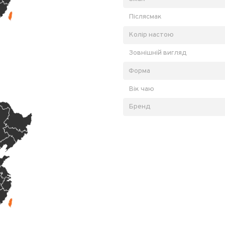
Післясмак
Колір настою
Зовнішній вигляд
Форма
Вік чаю
Бренд