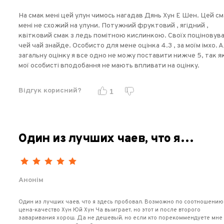
На смак мені цей улун чимось нагадав Дянь Хун Е Шен. Цей с
мені не схожий на улуни. Потужний фруктовий , ягідний ,
квітковий смак з ледь помітною кислинкою. Своїх поціновува
чей чай знайде. Особисто для мене оцінка 4.3 , за моїм імхо. 
загальну оцінку я все одно не можу поставити нижче 5, так я
мої особисті вподобання не мають впливати на оцінку.
Відгук корисний?
1
Один из лучших чаев, что я…
Анонім
Один из лучших чаев, что я здесь пробовал. Возможно по соотношению
цена-качество Хун Юй Хун Ча выиграет, но этот и после второго
заваривания хорош. Да не дешевый, но если кто порекоммендуете мне