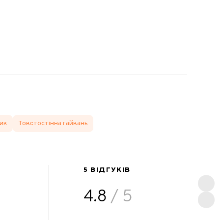
ик
Товстостінна гайвань
5 ВІДГУКІВ
4.8
/ 5