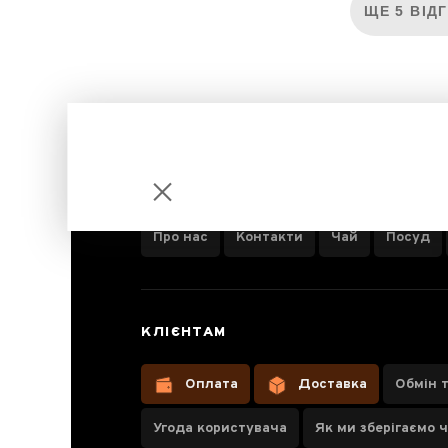
ЩЕ 5 ВІД
ІНФОРМАЦІЯ ПРО КОМПАНІЮ
Про нас
Контакти
Чай
Посуд
Східна
КЛІЄНТАМ
красуня Дун
Фан Мей
Оплата
Доставка
Обмін 
Жень
Угода користувача
Як ми зберігаємо 
«Oriental