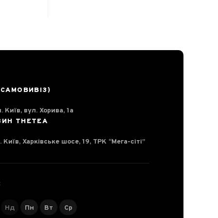
(САМОВИВІЗ)
. Київ, вул. Хорива, 1а
ЗИН THETEA
. Київ, Харківське шосе, 19, ТРК “Мега-сіті”
С
Нд
Пн
Вт
Ср