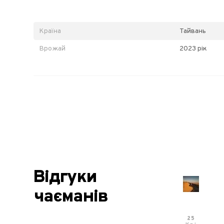
Країна
Тайвань
Врожай
2023 рік
Відгуки
чаєманів
25