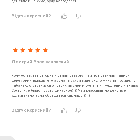
дешевле и не хуже, буду благодарен
Відгук корисний?
Дмитрий Волошановский
Хочу оставить повторный отзыв. Заварил чай по правилам чайной
церемонии, вдыхал его аромат в сухом виде около минуты, посидел с
чабанью, отстранился от своих мыслей и суеты, пил медленно и вкушал 
Состояние было просто шикарное)))) Чай классный, но действует
удивительно, если обращаться как надо))))))
Відгук корисний?