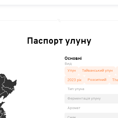
Паспорт улуну
Основні
Вид
Улун
Тайванський улун
2023 рік
Розсипний
Th
Тип улуна
Ферментація улуну
Аромат
Смак