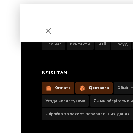
ІНФОРМАЦІЯ ПРО КОМПАНІЮ
Про нас
Контакти
Чай
Посуд
Шен Пуер
КЛІЄНТАМ
Міні Точа
Оплата
Доставка
Обмін 
Угода користувача
Як ми зберігаємо 
Обробка та захист персональних даних
Паспорт товару
Відгуки чаєманів