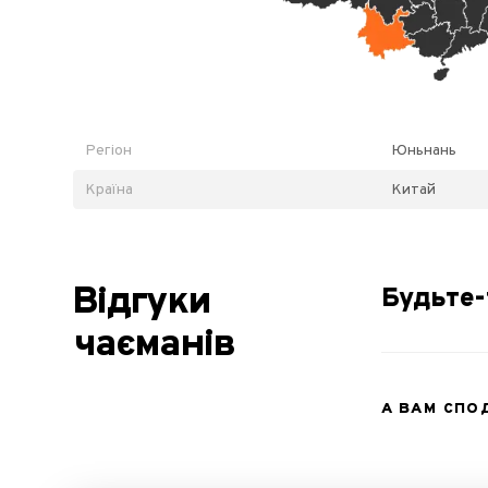
Регіон
Юньнань
Країна
Китай
Відгуки
Будьте-
чаєманів
А ВАМ СП