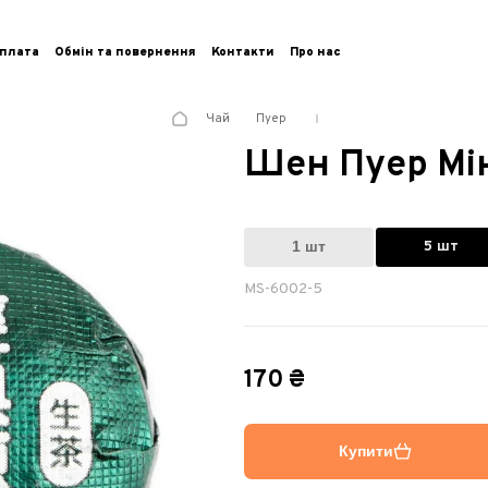
плата
Обмін та повернення
Контакти
Про нас
Чай
Пуер
Шен Пуер Мін
1 шт
5 шт
MS-6002-5
170 ₴
Купити