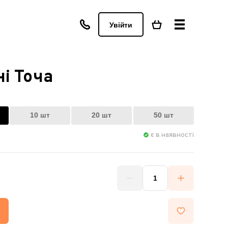
Увійти
і Точа
10 шт
20 шт
50 шт
є в наявності