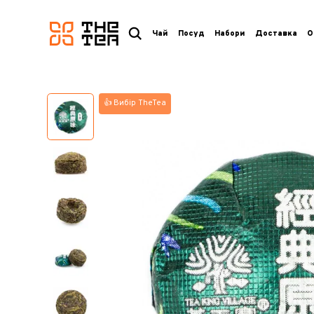
логотип
Чай
Посуд
Набори
Доставка
О
👍 Вибір TheTea