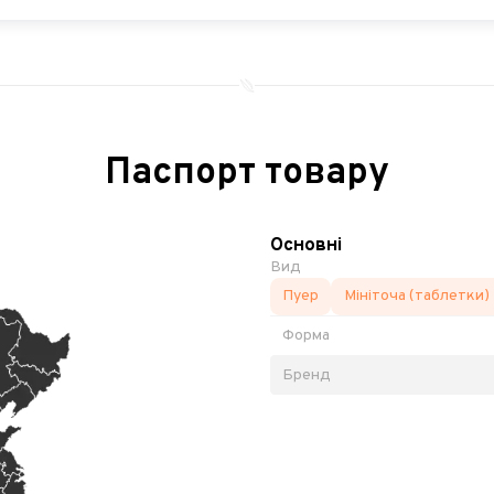
Паспорт товару
Основні
Вид
Пуер
Мініточа (таблетки)
Форма
Бренд