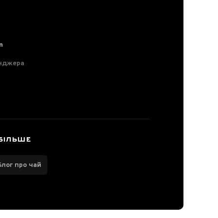
m
нджера
БІЛЬШЕ
Блог про чай