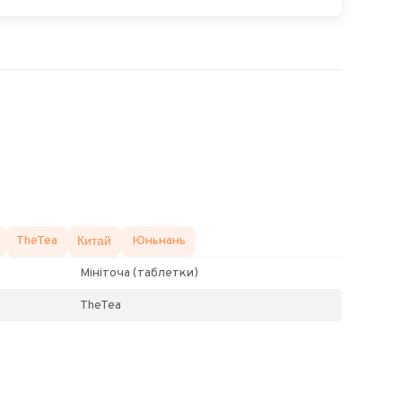
TheTea
Китай
Юньнань
Мініточа (таблетки)
TheTea