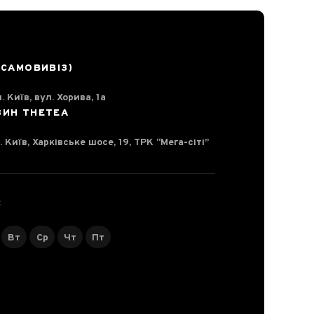
(САМОВИВІЗ)
. Київ, вул. Хорива, 1а
ЗИН THETEA
. Київ, Харківське шосе, 19, ТРК “Мега-сіті”
С
Вт
Ср
Чт
Пт