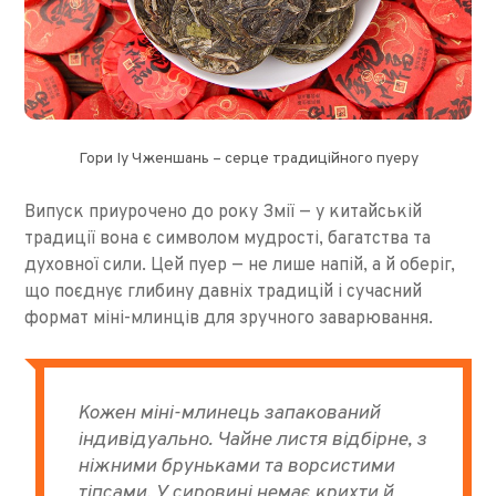
Гори Іу Чженшань – серце традиційного пуеру
Випуск приурочено до року Змії — у китайській
традиції вона є символом мудрості, багатства та
духовної сили. Цей пуер — не лише напій, а й оберіг,
що поєднує глибину давніх традицій і сучасний
формат міні-млинців для зручного заварювання.
Кожен міні-млинець запакований
індивідуально. Чайне листя відбірне, з
ніжними бруньками та ворсистими
тіпсами. У сировині немає крихти й