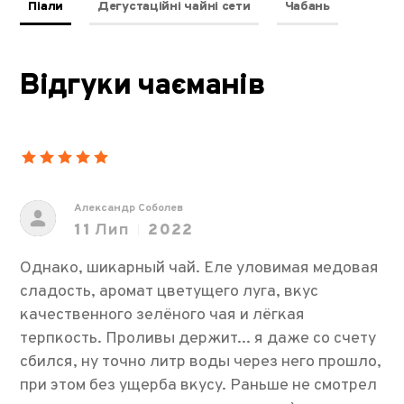
Піали
Дегустаційні чайні сети
Чабань
Відгуки чаєманів
Александр Соболев
11
Лип
2022
Однако, шикарный чай. Еле уловимая медовая
сладость, аромат цветущего луга, вкус
качественного зелёного чая и лёгкая
терпкость. Проливы держит... я даже со счету
сбился, ну точно литр воды через него прошло,
при этом без ущерба вкусу. Раньше не смотрел