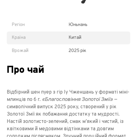
Регіон
Юньнань
Країна
Китай
Врожай
2025 рік
Про чай
Відбірний шен пуер з гір Іу Чженшань у форматі міні-
«Благословіння Золотої Змії»
млинців по 6 г.
—
символічний випуск 2025 року, створений у рік
Золотої Змії як побажання достатку та мудрості.
Настій золотисто-зелений, смак м’який і чистий, із
квітковими й медовими відтінками та довгим
солодким післясмаком. Зручний порційний формат