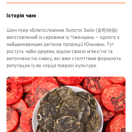
Історія чаю
Шен пуер «Благословіння Золотої Змії» (金蛇纳福)
виготовлений із сировини Іу Чженшань — одного з
найшанованіших регіонів провінції Юньнань. Тут
ростуть чайні дерева, відомі своєю м’якістю та
витонченістю смаку, які вже століттями формують
репутацію Іу як серця пуерної культури.