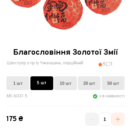
Благословіння Золотої Змії
Шен пуер з гір Іу Чженшань, порційний
5
1
5 шт
1 шт
10 шт
20 шт
50 шт
MS-6031-5
є в наявності
175 ₴