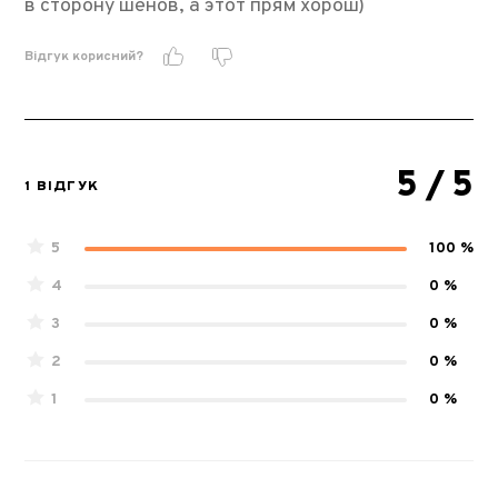
в сторону шенов, а этот прям хорош)
Відгук корисний?
5
/ 5
1 ВІДГУК
5
100 %
4
0 %
3
0 %
2
0 %
1
0 %