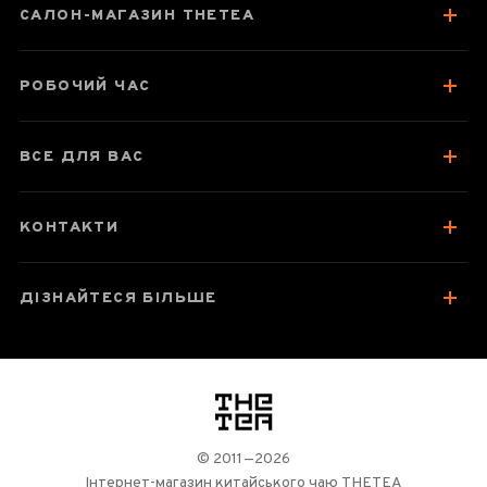
САЛОН-МАГАЗИН THETEA
Про чай
Смак, аромат, колір
РОБОЧИЙ ЧАС
Посуд для заварювання
Зберігання та упаковка
ВСЕ ДЛЯ ВАС
Найкраще для чаювання
Відгуки чаєманів
КОНТАКТИ
1
ДІЗНАЙТЕСЯ БІЛЬШЕ
логотип
© 2011—2026
Інтернет-магазин китайського чаю THETEA