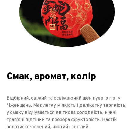
Смак, аромат, колір
Відбірний, свіжий та освіжаючий шен пуер із гір Іу
Чженшань. Має легку м’якість і делікатну терпкість,
у смаку відчувається квіткова солодкість, ніжні
трав’яні відтінки та прозора фруктовість. Настій
золотисто-зелений, чистий і світлий.