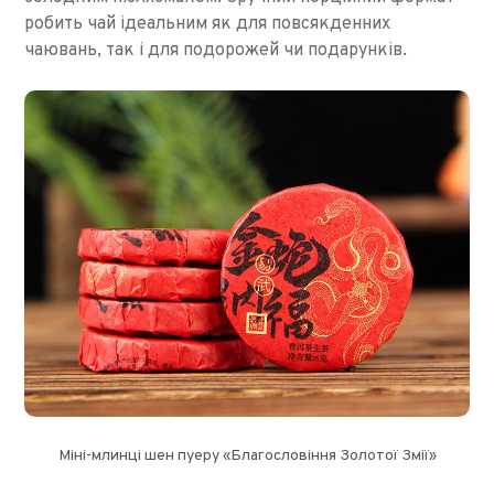
робить чай ідеальним як для повсякденних
чаювань, так і для подорожей чи подарунків.
Міні-млинці шен пуеру «Благословіння Золотої Змії»