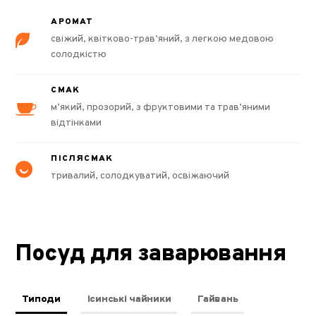
АРОМАТ
свіжий, квітково-трав’яний, з легкою медовою
солодкістю
СМАК
м’який, прозорий, з фруктовими та трав’яними
відтінками
ПІСЛЯСМАК
тривалий, солодкуватий, освіжаючий
Посуд для заварювання
Типоди
Ісинські чайники
Гайвань