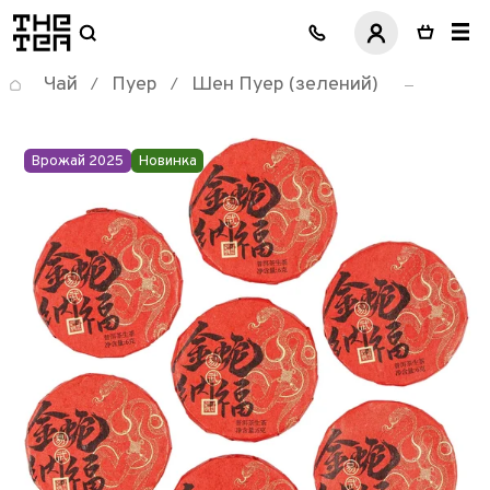
логотип
Чай
Пуер
Шен Пуер (зелений)
/
/
Врожай 2025
Новинка