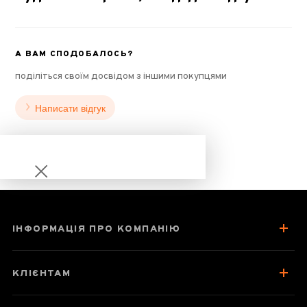
А ВАМ СПОДОБАЛОСЬ?
поділіться своїм досвідом з іншими покупцями
Написати відгук
ІНФОРМАЦІЯ ПРО КОМПАНІЮ
Набір Шу Пуер в
мандарині
КЛІЄНТАМ
«Нестримний
мандарин»