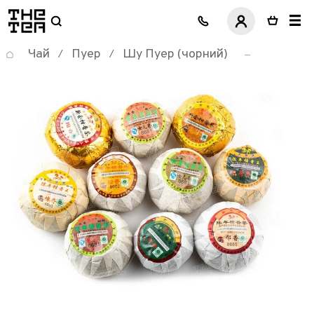
логотип
Чай
Пуер
Шу Пуер (чорний)
/
/