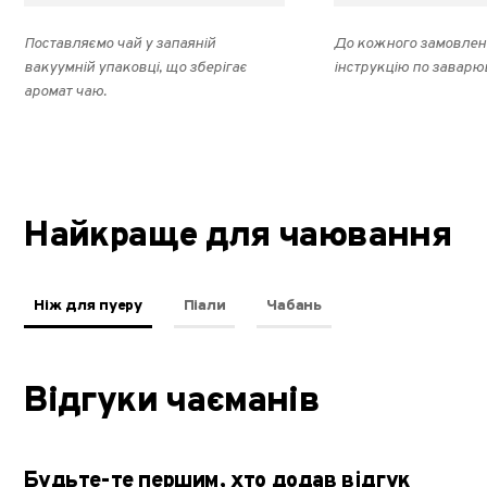
Поставляємо чай у запаяній
До кожного замовлен
вакуумній упаковці, що зберігає
інструкцію по заварю
аромат чаю.
Найкраще для чаювання
Ніж для пуеру
Піали
Чабань
Відгуки чаєманів
Будьте-те першим, хто додав відгук