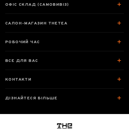
ОФІС СКЛАД (САМОВИВІЗ)
САЛОН-МАГАЗИН THETEA
Паспорт товару
Про чай
РОБОЧИЙ ЧАС
Смак, аромат, колір
Як заварювати
ВСЕ ДЛЯ ВАС
Посуд для заварювання
Зберігання та упаковка
КОНТАКТИ
Найкраще для чаювання
Відгуки чаєманів
ДІЗНАЙТЕСЯ БІЛЬШЕ
логотип