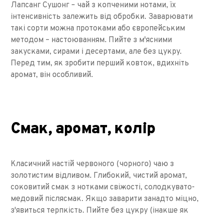
Лапсанг Сушонг – чай ​​з копченими нотами, їх
інтенсивність залежить від обробки. Заварювати
такі сорти можна протоками або європейським
методом – настоюванням. Пийте з м'ясними
закусками, сирами і десертами, але без цукру.
Перед тим, як зробити перший ковток, вдихніть
аромат, він особливий.
Смак, аромат, колір
Класичний настій червоного (чорного) чаю з
золотистим відливом. Глибокий, чистий аромат,
соковитий смак з нотками свіжості, солодкувато-
медовий післясмак. Якщо заварити занадто міцно,
з'явиться терпкість. Пийте без цукру (інакше як