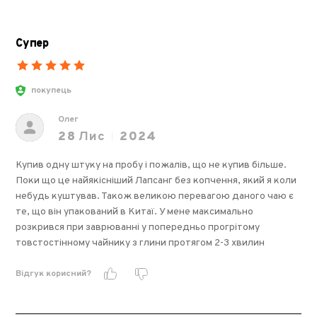
Супер
покупець
Олег
28
Лис
2024
Купив одну штуку на пробу і пожалів, що не купив більше.
Поки що це найякісніший Лапсанг без копчення, який я коли
небудь куштував. Також великою перевагою даного чаю є
те, що він упакований в Китаї. У мене максимально
розкрився при заврюванні у попередньо прогрітому
товстостінному чайнику з глини протягом 2-3 хвилин
Відгук корисний?