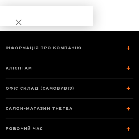
ІНФОРМАЦІЯ ПРО КОМПАНІЮ
Лапсанг Сушонг
елітний (без
КЛІЄНТАМ
копчення)
ОФІС СКЛАД (САМОВИВІЗ)
Паспорт товару
САЛОН-МАГАЗИН THETEA
Про чай
Смак, аромат, колір
РОБОЧИЙ ЧАС
Як заварювати