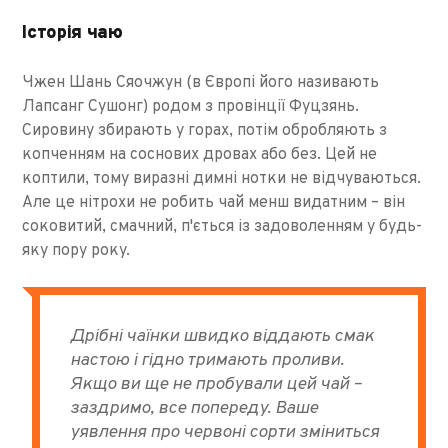
Історія чаю
Чжен Шань Сяочжун (в Європі його називають
Лапсанг Сушонг) родом з провінції Фуцзянь.
Сировину збирають у горах, потім обробляють з
копченням на соснових дровах або без. Цей не
коптили, тому виразні димні нотки не відчуваються.
Але це нітрохи не робить чай менш видатним – він
соковитий, смачний, п'ється із задоволенням у будь-
яку пору року.
Дрібні чаїнки швидко віддають смак
настою і гідно тримають проливи.
Якщо ви ще не пробували цей чай –
заздримо, все попереду. Ваше
уявлення про червоні сорти зміниться