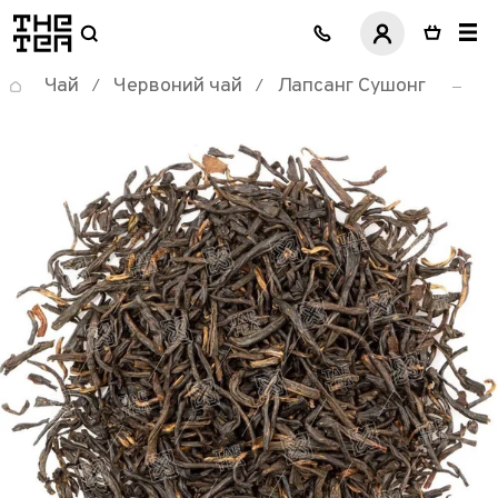
логотип
Чай
Червоний чай
Лапсанг Сушонг
/
/