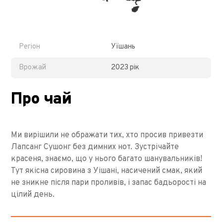
Регіон
Уїшань
Врожай
2023 рік
Про чай
Ми вирішили не ображати тих, хто просив привезти
Лапсанг Сушонг без димних нот. Зустрічайте
красеня, знаємо, що у нього багато шанувальників!
Тут якісна сировина з Уішані, насичений смак, який
не зникне після пари проливів, і запас бадьорості на
цілий день.