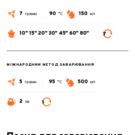
7
90
150
грамм
°C
мл
10"
15"
20"
30"
45"
60"
80"
7
МІЖНАРОДНИЙ МЕТОД ЗАВАРЮВАННЯ
5
95
500
грамм
°C
мл
2
1
хв