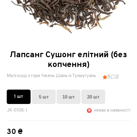
Лапсанг Сушонг елітний (без
копчення)
Малі кущі з гори Чжень Шань із Тунмугуань
5
2
1 шт
5 шт
10 шт
20 шт
JK-0108-1
немає в наявності
30 ₴