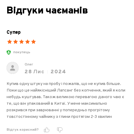
Відгуки чаєманів
Супер
покупець
Олег
28
Лис
2024
Купив одну штуку на пробу і пожалів, що не купив більше.
Поки що це найякісніший Лапсанг без копчення, який я коли
небудь куштував. Також великою перевагою даного чаю є
те, що він упакований в Китаї. У мене максимально
розкрився при заврюванні у попередньо прогрітому
товстостінному чайнику з глини протягом 2-3 хвилин
Відгук корисний?