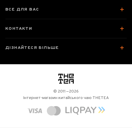
Посуд для заварювання
ВСЕ ДЛЯ ВАС
Зберігання та упаковка
Колекція подібних товарів
КОНТАКТИ
Відгуки чаєманів
2
ДІЗНАЙТЕСЯ БІЛЬШЕ
логотип
© 2011—2026
Інтернет-магазин китайського чаю THETEA