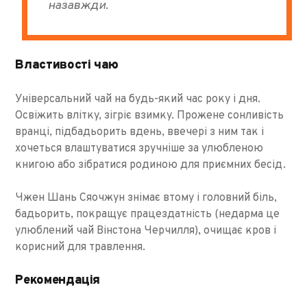
назавжди.
Властивості чаю
Універсальний чай на будь-який час року і дня.
Освіжить влітку, зігріє взимку. Прожене сонливість
вранці, підбадьорить вдень, ввечері з ним так і
хочеться влаштуватися зручніше за улюбленою
книгою або зібратися родиною для приємних бесід.
Чжен Шань Сяочжун знімає втому і головний біль,
бадьорить, покращує працездатність (недарма це
улюблений чай Вінстона Черчилля), очищає кров і
корисний для травлення.
Рекомендація