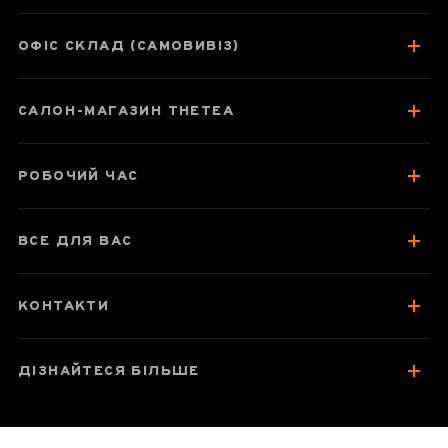
ОФІС СКЛАД (САМОВИВІЗ)
Паспорт товару
САЛОН-МАГАЗИН THETEA
Про чай
Смак, аромат, колір
РОБОЧИЙ ЧАС
Відгуки чаєманів
ВСЕ ДЛЯ ВАС
КОНТАКТИ
ДІЗНАЙТЕСЯ БІЛЬШЕ