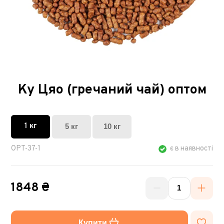
Ку Цяо (гречаний чай) оптом
1 кг
5 кг
10 кг
OPT-37-1
є в наявності
1848 ₴
Купити