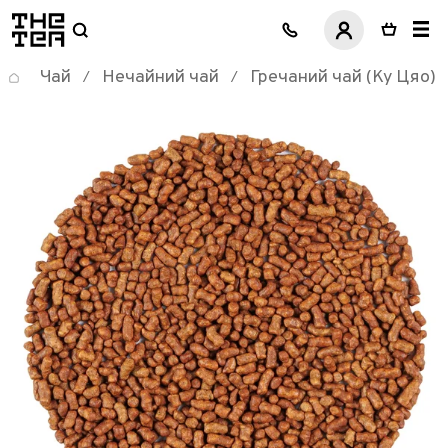
логотип
Чай
Нечайний чай
Гречаний чай (Ку Цяо)
/
/