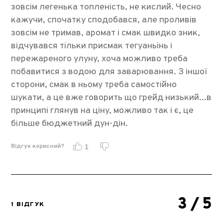
зовсім легенька топленість, не кислий. Чесно
кажучи, спочатку сподобався, але проливів
зовсім не тримав, аромат і смак швидко зник,
відчувався тільки присмак тегуаньінь і
пережареного улуну, хоча можливо треба
побавитися з водою для заварювання. З іншої
сторони, смак в ньому треба самостійно
шукати, а це вже говорить що грейд низький...в
принципі глянув на ціну, можливо так і є, це
більше бюджетний дун-дін.
Відгук корисний?
1
3
/ 5
1 ВІДГУК