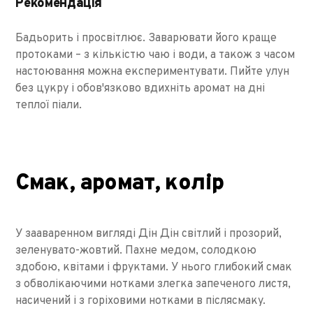
Рекомендація
Бадьорить і просвітлює. Заварювати його краще
протоками – з кількістю чаю і води, а також з часом
настоювання можна експериментувати. Пийте улун
без цукру і обов'язково вдихніть аромат на дні
теплої піали.
Смак, аромат, колір
У зааваренном вигляді Дін Дін світлий і прозорий,
зеленувато-жовтий. Пахне медом, солодкою
здобою, квітами і фруктами. У нього глибокий смак
з обволікаючими нотками злегка запеченого листя,
насичений і з горіховими нотками в післясмаку.