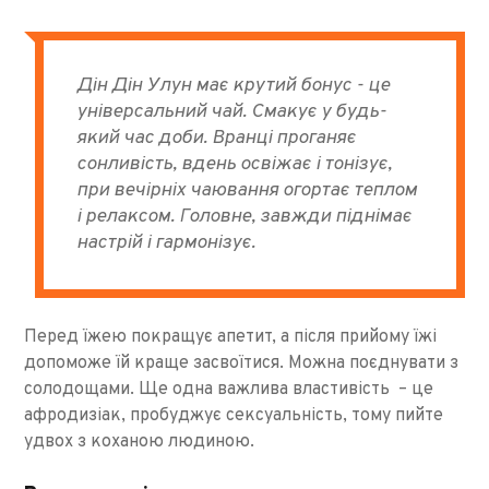
Дін Дін Улун має крутий бонус - це
універсальний чай. Смакує у будь-
який час доби. Вранці проганяє
сонливість, вдень освіжає і тонізує,
при вечірніх чаювання огортає теплом
і релаксом. Головне, завжди піднімає
настрій і гармонізує.
Перед їжею покращує апетит, а після прийому їжі
допоможе їй краще засвоїтися. Можна поєднувати з
солодощами. Ще одна важлива властивість – це
афродизіак, пробуджує сексуальність, тому пийте
удвох з коханою людиною.