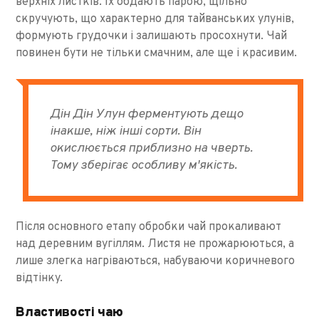
верхніх листків. Їх обдають парою, щільно
скручують, що характерно для тайванських улунів,
формують грудочки і залишають просохнути. Чай
повинен бути не тільки смачним, але ще і красивим.
Дін Дін Улун ферментують дещо
інакше, ніж інші сорти. Він
окислюється приблизно на чверть.
Тому зберігає особливу м'якість.
Після основного етапу обробки чай прокаливают
над деревним вугіллям. Листя не прожарюються, а
лише злегка нагріваються, набуваючи коричневого
відтінку.
Властивості чаю