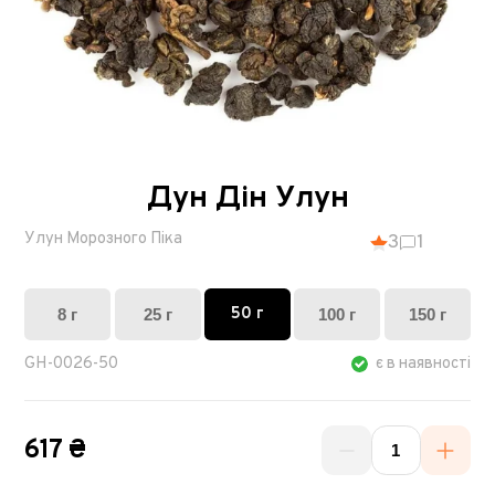
Дун Дін Улун
Улун Морозного Піка
3
1
50 г
8 г
25 г
100 г
150 г
GH-0026-50
є в наявності
617 ₴