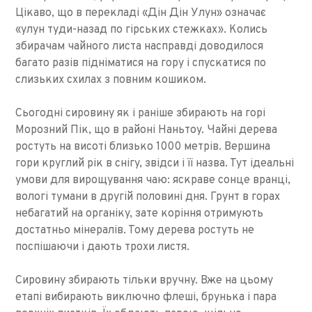
Цікаво, що в перекладі «Дін Дін Улун» означає
«улун туди-назад по гірських стежках». Колись
збирачам чайного листа насправді доводилося
багато разів підніматися на гору і спускатися по
слизьких схилах з повним кошиком.
Сьогодні сировину як і раніше збирають на горі
Морозний Пік, що в районі Наньтоу. Чайні дерева
ростуть на висоті близько 1000 метрів. Вершина
гори круглий рік в снігу, звідси і її назва. Тут ідеальні
умови для вирощування чаю: яскраве сонце вранці,
вологі тумани в другій половині дня. Грунт в горах
небагатий на органіку, зате коріння отримують
достатньо мінералів. Тому дерева ростуть не
поспішаючи і дають трохи листя.
Сировину збирають тільки вручну. Вже на цьому
етапі вибирають виключно флеші, брунька і пара