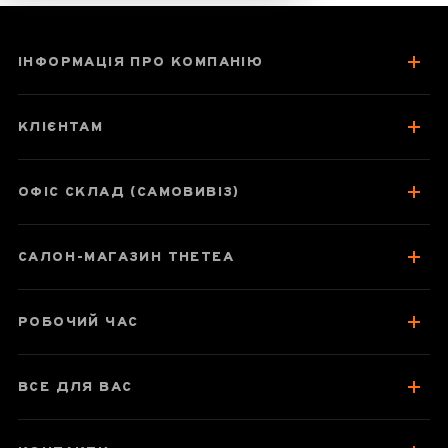
ІНФОРМАЦІЯ ПРО КОМПАНІЮ
Дун Дін Улун
КЛІЄНТАМ
ОФІС СКЛАД (САМОВИВІЗ)
Паспорт улуну
САЛОН-МАГАЗИН THETEA
Про чай
Смак, аромат, колір
РОБОЧИЙ ЧАС
Відгуки чаєманів
1
ВСЕ ДЛЯ ВАС