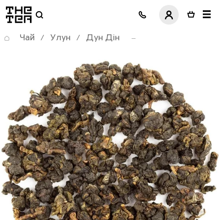
логотип
Чай
Улун
Дун Дін
/
/