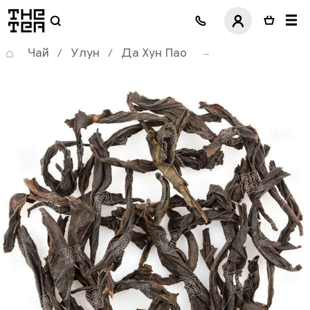
логотип
Чай
Улун
Да Хун Пао
/
/