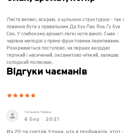
Листя великі, яскраві, з щільною структурою - так і
повинно бути з правильним Да Хун Пао Янь Гу Хуа
Сян. У глибокому ароматі легкі ноти ванілі. Смак -
чарівна мелодія з пряно-фруктовими переливами.
Розкривається поступово, на перших акордах
терпкий і насичений, оксамитово-м'який, залишає
солодкий післясмак.
Відгуки чаєманів
Татьяна Чайка
6
Бер
2021
Из 20-ти сортов Улуна, что я пробовала, этот -