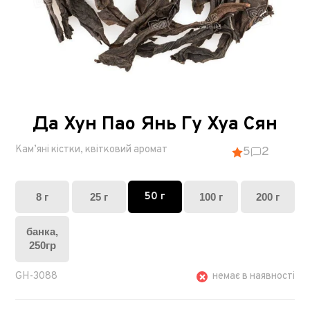
Да Хун Пао Янь Гу Хуа Сян
Кам’яні кістки, квітковий аромат
5
2
50 г
8 г
25 г
100 г
200 г
банка,
250гр
GH-3088
немає в наявності