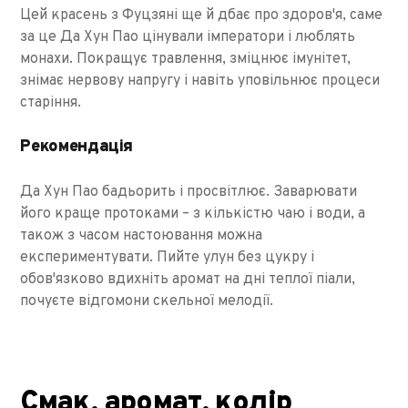
Цей красень з Фуцзяні ще й дбає про здоров'я, саме
за це Да Хун Пао цінували імператори і люблять
монахи. Покращує травлення, зміцнює імунітет,
знімає нервову напругу і навіть уповільнює процеси
старіння.
Рекомендація
Да Хун Пао бадьорить і просвітлює. Заварювати
його краще протоками – з кількістю чаю і води, а
також з часом настоювання можна
експериментувати. Пийте улун без цукру і
обов'язково вдихніть аромат на дні теплої піали,
почуєте відгомони скельної мелодії.
Смак, аромат, колір