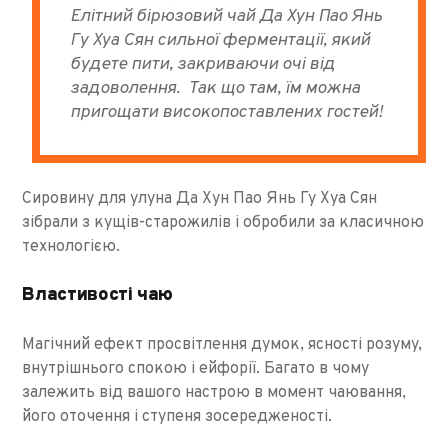
Елітний бірюзовий чай Да Хун Пао Янь
Гу Хуа Сян
сильної ферментації, який
будете пити, закриваючи очі від
задоволення. Так що там, їм можна
пригощати високопоставлених гостей!
Сировину для улуна Да Хун Пао Янь Гу Хуа Сян
зібрали з кущів-старожилів і обробили за класичною
технологією.
Властивості чаю
Магічний ефект просвітлення думок, ясності розуму,
внутрішнього спокою і ейфорії. Багато в чому
залежить від вашого настрою в момент чаювання,
його оточення і ступеня зосередженості.