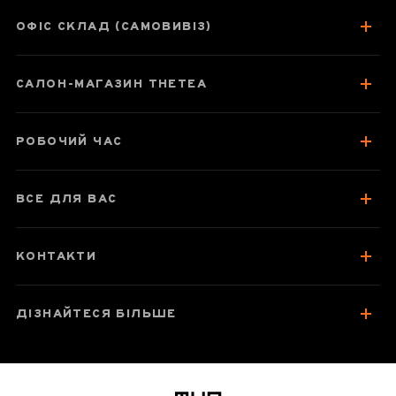
ОФІС СКЛАД (САМОВИВІЗ)
Паспорт улуну
САЛОН-МАГАЗИН THETEA
Про чай
Смак, аромат, колір
РОБОЧИЙ ЧАС
Відгуки чаєманів
2
ВСЕ ДЛЯ ВАС
КОНТАКТИ
ДІЗНАЙТЕСЯ БІЛЬШЕ