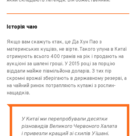
який складають легенди. Він божественний!
Історія чаю
Якщо вам скажуть «так, це Да Хун Пао з
материнських кущів», не вірте. Такого улуна в Китаї
отримують всього 400 грамів на рік і продають на
аукціоні за шалені гроші. У 2015 році за порцію
віддали майже півмільйона доларів. З тих пір
скромні врожаї зберігають в державному резерві, а
на чайний ринок потрапляють купажі з рослин-
нащадків.
У Китаї ми перепробували десятки
різновидів Великого Червоного Халата
і привезли кращий зі схилів Уїшані.