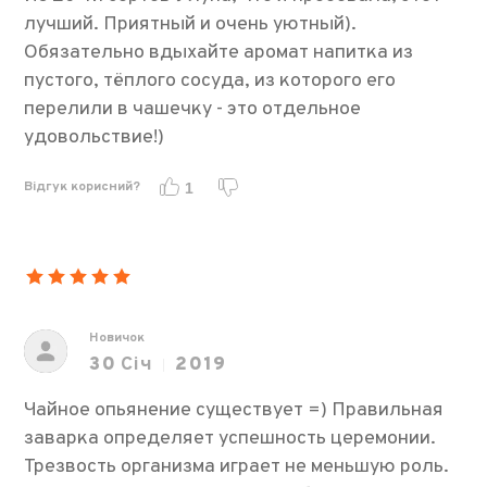
лучший. Приятный и очень уютный).
Обязательно вдыхайте аромат напитка из
пустого, тёплого сосуда, из которого его
перелили в чашечку - это отдельное
удовольствие!)
Відгук корисний?
1
Новичок
30
Січ
2019
Чайное опьянение существует =) Правильная
заварка определяет успешность церемонии.
Трезвость организма играет не меньшую роль.