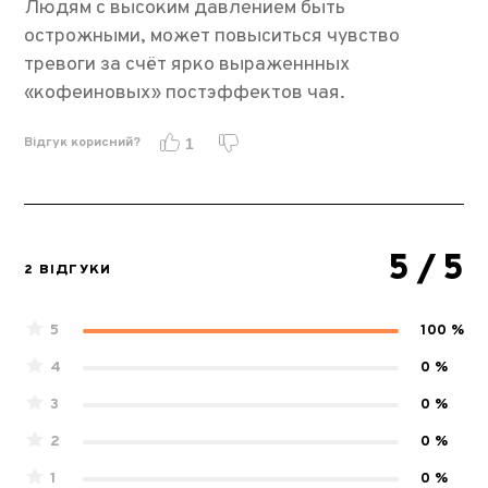
Людям с высоким давлением быть
острожными, может повыситься чувство
тревоги за счёт ярко выраженнных
«кофеиновых» постэффектов чая.
Відгук корисний?
1
5
/ 5
2 ВІДГУКИ
5
100 %
4
0 %
3
0 %
2
0 %
1
0 %