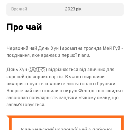
Врожай
2023 рік
Про чай
Червоний чай Дянь Хун і ароматна троянда Мей Гуй -
поєднання, яке вражає з першої піали.
滇紅茶
Дянь Хун (
) відрізняється від звичних для
європейців чорних сортів. В якості сировини
використовують соковите листя і золоті бруньки.
Вперше чай виготовили в окрузі Фенцін і він швидко
завоював популярність завдяки м'якому смаку, що
запам'ятовується.
Юньнаньский червоний чай з добірної