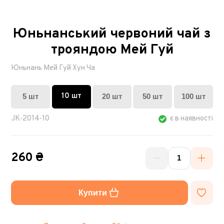
Юньнанський червоний чай з
трояндою Мей Гуй
Юньнань Мей Гуй Хун Ча
10 шт
5 шт
20 шт
50 шт
100 шт
JK-2014-10
є в наявності
260 ₴
Купити