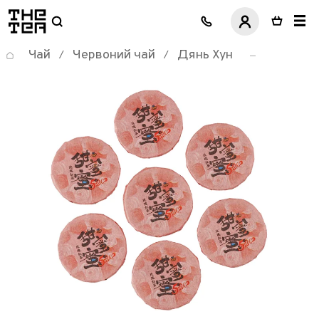
логотип
Чай
Червоний чай
Дянь Хун
/
/