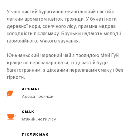
У чаю чистий бурштиново-каштановий настій з
легким ароматом квіток троянди. У букеті ноти
деревної кори, сонячного лісу, приємна медова
солодкість післясмаку. Бруньки надають мелодії
гармонійного, м'якого звучання.
Юньнаньский червоний чай з трояндою Мей Гуй
краще не перезаварювати, тоді настій буде
багатогранним, з цікавими переливами смаку і без
гіркоти.
АРОМАТ
Акорд троянди
СМАК
М'який, ноти лісу
ПІСЛЯСМАК