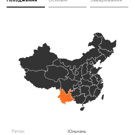
Походження
Основні
Заварювання
Регіон
Юньнань