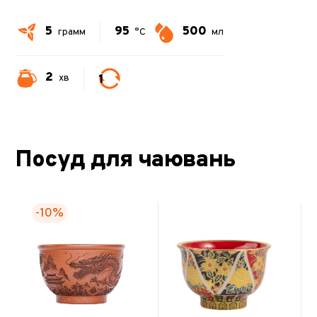
5
95
500
грамм
°C
мл
2
1
хв
Посуд для чаювань
-10%