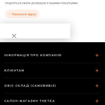
поділіться своїм досвідом з іншими покупцями
Написати відгук
ІНФОРМАЦІЯ ПРО КОМПАНІЮ
Чорний чай Шу
Пуер з трояндою
КЛІЄНТАМ
медовий аромат
5шт по 6 г, Китай
ОФІС СКЛАД (САМОВИВІЗ)
САЛОН-МАГАЗИН THETEA
Паспорт товару