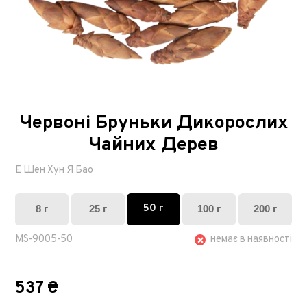
Червоні Бруньки Дикорослих
Чайних Дерев
Е Шен Хун Я Бао
50 г
8 г
25 г
100 г
200 г
MS-9005-50
немає в наявності
537 ₴