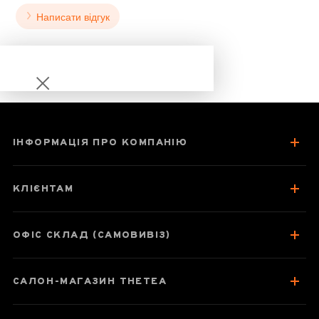
Написати відгук
ІНФОРМАЦІЯ ПРО КОМПАНІЮ
Червоні Бруньки
Дикорослих
КЛІЄНТАМ
Чайних Дерев
ОФІС СКЛАД (САМОВИВІЗ)
Паспорт товару
САЛОН-МАГАЗИН THETEA
Відгуки чаєманів