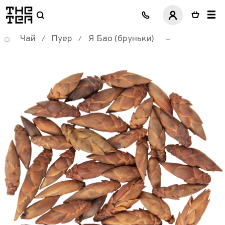
логотип
Чай
Пуер
Я Бао (бруньки)
/
/