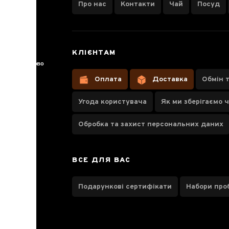
Про нас
Контакти
Чай
Посуд
Вид "Аксесуари"
КЛІЄНТАМ
Ножі для пуеру
17
Готово
Підставки-підігрічі
348
1
Оплата
Доставка
Обмін 
Ситечко
1
Угода користувача
Як ми зберігаємо 
Бренд
Обробка та захист персональних даних
Майстер Гу Цзингуан
1
ВСЕ ДЛЯ ВАС
Майстер Фен Яо Чен
62
Подарункові сертифікати
Набори про
Kamjove
2
ChiKao glass
1
Samadoyo
6