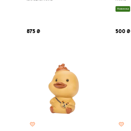
Новинка
875 ₴
500 ₴