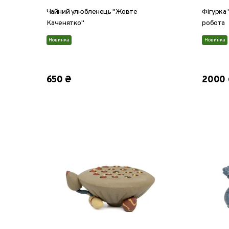
Чайний улюбленець "Жовте
Фігурка 
Каченятко"
робота
Новинка
Новинка
650 ₴
2000 