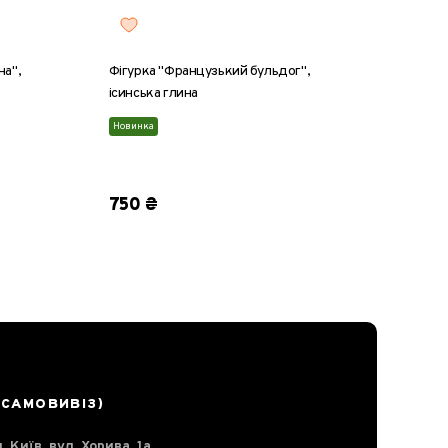
на",
Фігурка "Французький бульдог",
ісинська глина
Новинка
750 ₴
(САМОВИВІЗ)
. Київ, вул. Хорива, 1а