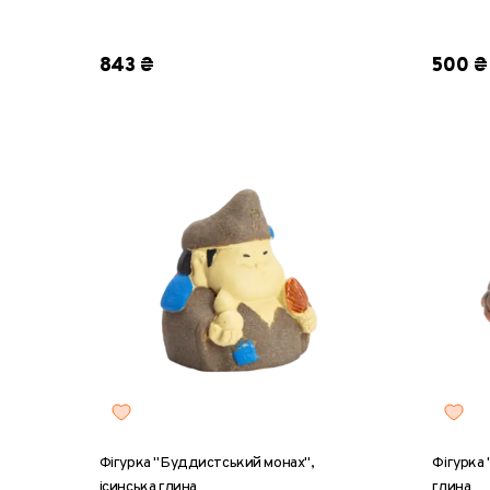
843 ₴
500 ₴
Фігурка "Буддистський монах",
Фігурка 
ісинська глина
глина