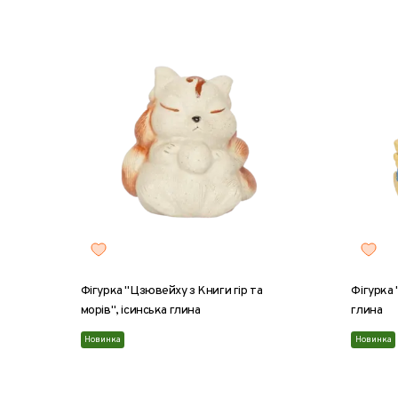
Фігурка "Цзювейху з Книги гір та
Фігурка 
морів", ісинська глина
глина
Новинка
Новинка