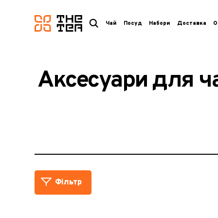
логотип
Чай
Посуд
Набори
Доставка
О
Аксесуари для ча
Фільтр