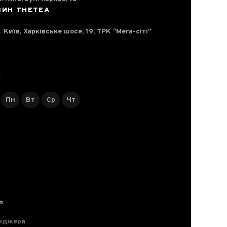
ЗИН THETEA
. Київ, Харківське шосе, 19, ТРК “Мега-сіті”
С
Пн
Вт
Ср
Чт
m
нджера