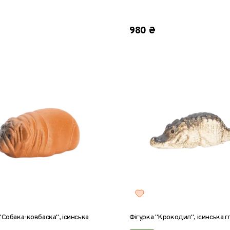
980 ₴
"Собака-ковбаска", ісинська
Фігурка "Крокодил", ісинська г