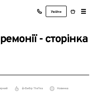
Увійти
емонії - сторінка
ярний
👍 Вибір TheTea
Новинка