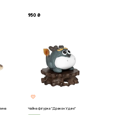
950 ₴
лина
Чайна фігурка "Дракон Удачі"