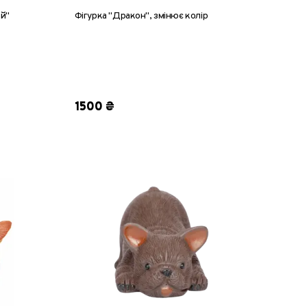
ий"
Фігурка "Дракон", змінює колір
3
1500 ₴