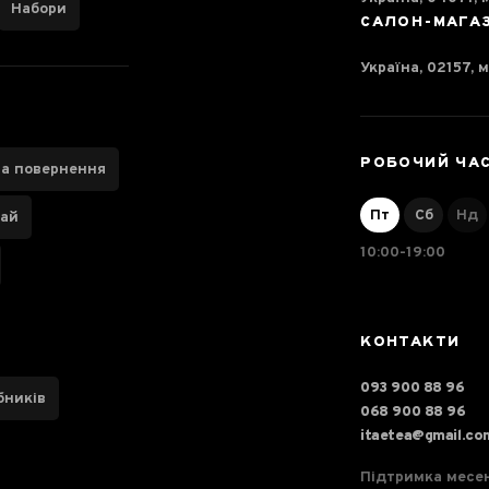
Набори
САЛОН-МАГА
Україна, 02157, м
РОБОЧИЙ ЧА
та повернення
Пт
Сб
Нд
чай
10:00-19:00
КОНТАКТИ
093 900 88 96
бників
068 900 88 96
itaetea@gmail.co
Підтримка месе