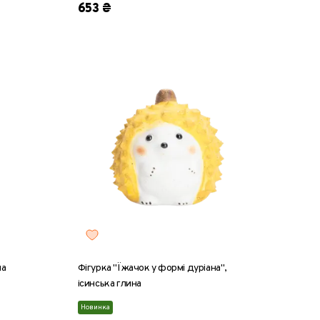
653 ₴
на
Фігурка "Їжачок у формі дуріана",
ісинська глина
Новинка