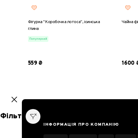
Фігурка "Коробочка лотоса", ісинська
Чайна фі
глина
Популярний
559 ₴
1600 
1
2
3
4
5
6
7
8
9
10
11
12
13
14
15
16
17
18
Фільтр
ІНФОРМАЦІЯ ПРО КОМПАНІЮ