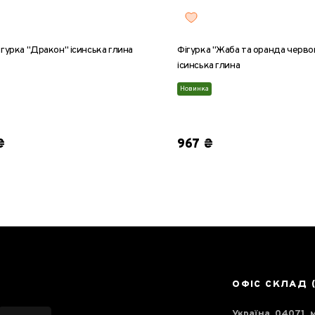
гурка "Дракон" ісинська глина
Фігурка "Жаба та оранда черво
ісинська глина
Новинка
₴
967 ₴
ОФІС СКЛАД 
Україна, 04071, м