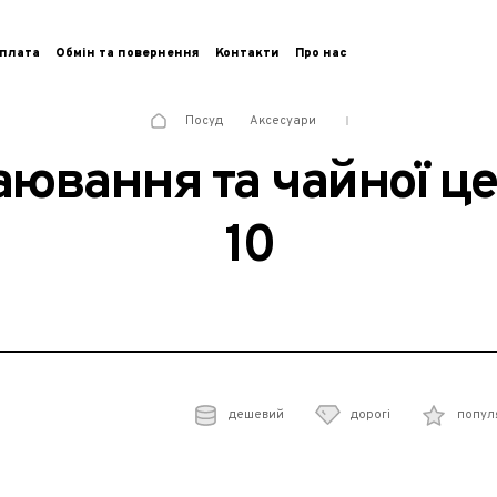
плата
Обмін та повернення
Контакти
Про нас
Посуд
Аксесуари
ювання та чайної цер
10
дешевий
дорогі
попул