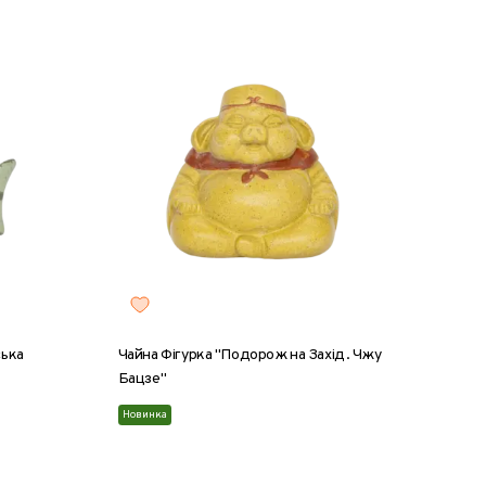
ська
Чайна Фігурка "Подорож на Захід. Чжу
Бацзе"
Новинка