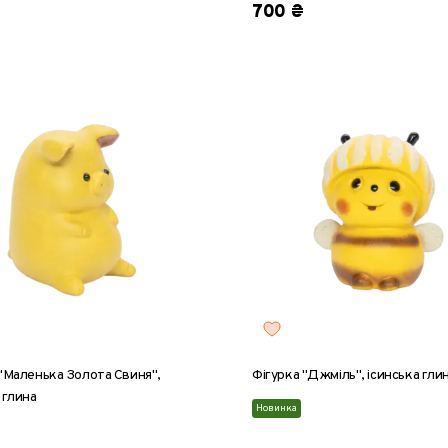
700 ₴
 "Маленька Золота Свиня",
Фігурка "Джміль", ісинська гли
 глина
Новинка