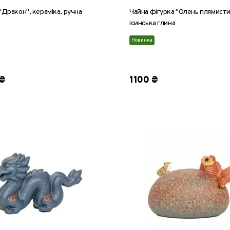
"Дракон", кераміка, ручна
Чайна фігурка "Олень плямист
ісинська глина
Новинка
стиль 1
стиль 2
стиль 
₴
1100 ₴