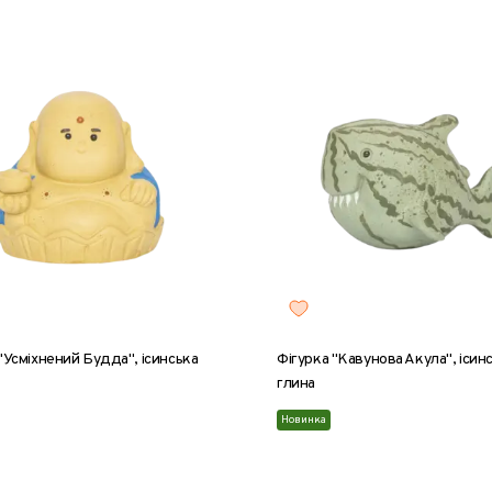
"Усміхнений Будда", ісинська
Фігурка "Кавунова Акула", ісин
глина
Новинка