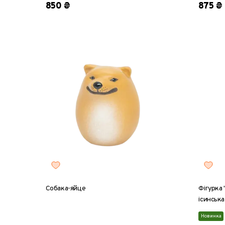
850 ₴
875 ₴
Собака-яйце
Фігурка
ісинська
Новинка