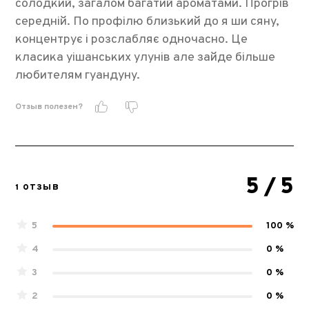
солодкий, загалом багатий ароматами. Прогрів
середній. По профілю близький до я ши сяну,
концентрує і розслабляє одночасно. Це
класика уішанських улунів але зайде більше
любителям гуандуну.
Отзыв полезен?
5
/ 5
1 ОТЗЫВ
5
100 %
4
0 %
3
0 %
2
0 %