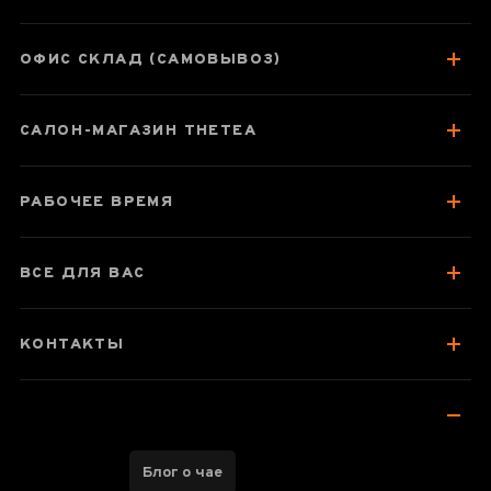
«Воробьиные
Язычки»
ОФИС СКЛАД (САМОВЫВОЗ)
САЛОН-МАГАЗИН THETEA
Паспорт товара
О чае
РАБОЧЕЕ ВРЕМЯ
Вкус, аромат, цвет
Отзывы чаеманов
1
ВСЕ ДЛЯ ВАС
КОНТАКТЫ
Блог о чае