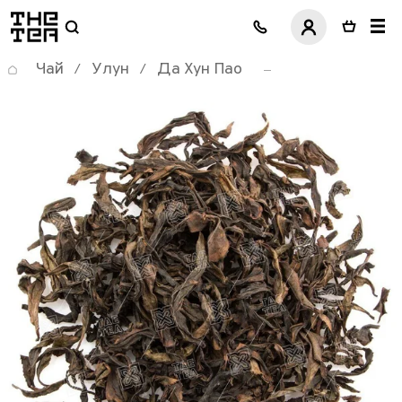
логотип
Чай
Улун
Да Хун Пао
/
/