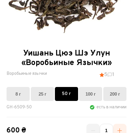
Уишань Цюэ Шэ Улун
«Воробьиные Язычки»
Воробьиные язычки
5
1
50 г
8 г
25 г
100 г
200 г
GH-6509-50
есть в наличии
600 ₴