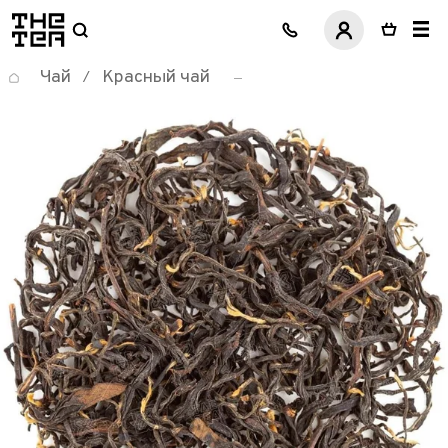
логотип
Чай
Красный чай
/