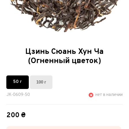
Цзинь Сюань Хун Ча
(Огненный цветок)
50 г
100 г
JK-0609-50
нет в наличии
200 ₴