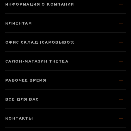
ИНФОРМАЦИЯ О КОМПАНИИ
Цзинь Сюань
Хун Ча
КЛИЕНТАМ
(Огненный
цветок)
ОФИС СКЛАД (САМОВЫВОЗ)
САЛОН-МАГАЗИН THETEA
Паспорт товара
О чае
РАБОЧЕЕ ВРЕМЯ
Вкус, аромат, цвет
Отзывы чаеманов
ВСЕ ДЛЯ ВАС
КОНТАКТЫ