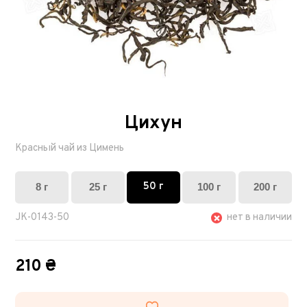
Цихун
Красный чай из Цимень
50 г
8 г
25 г
100 г
200 г
JK-0143-50
нет в наличии
210 ₴