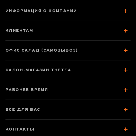
ИНФОРМАЦИЯ О КОМПАНИИ
Цихун
КЛИЕНТАМ
ОФИС СКЛАД (САМОВЫВОЗ)
Паспорт товара
САЛОН-МАГАЗИН THETEA
О чае
Вкус, аромат, цвет
РАБОЧЕЕ ВРЕМЯ
Отзывы чаеманов
ВСЕ ДЛЯ ВАС
КОНТАКТЫ