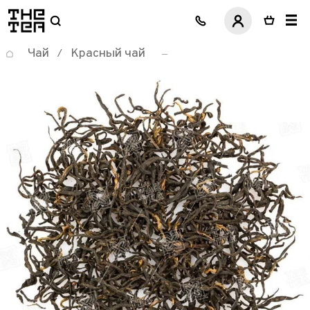
логотип
Чай
Красный чай
/