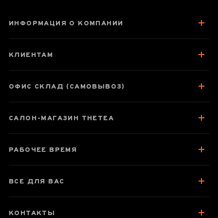
ИНФОРМАЦИЯ О КОМПАНИИ
Сито "Юнхэ Яо"
КЛИЕНТАМ
ОФИС СКЛАД (САМОВЫВОЗ)
Паспорт товара
САЛОН-МАГАЗИН THETEA
Отзывы чаеманов
РАБОЧЕЕ ВРЕМЯ
ВСЕ ДЛЯ ВАС
КОНТАКТЫ