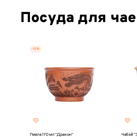
Посуда для ча
-10%
Пиала 170 мл "Дракон"
Чабэй "