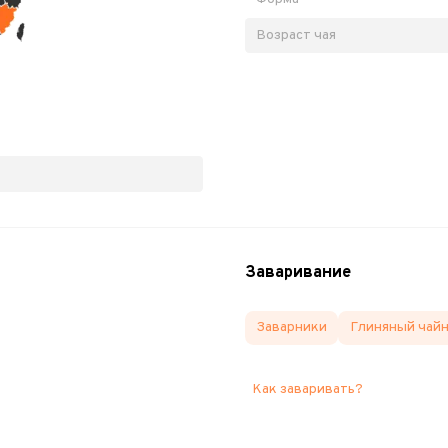
Возраст чая
Заваривание
Заварники
Глиняный чай
Как заваривать?