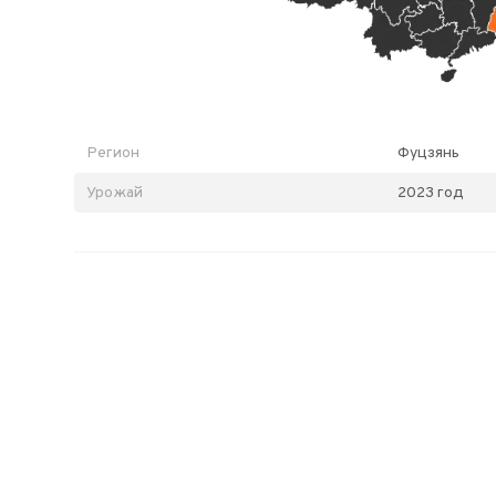
Регион
Фуцзянь
Урожай
2023 год