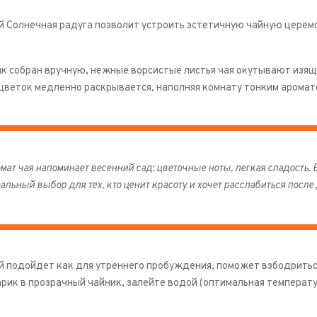
й Солнечная радуга позволит устроить эстетичную чайную церемо
 собран вручную, нежные ворсистые листья чая окутывают изящн
 цветок медленно раскрывается, наполняя комнату тонким аромат
мат чая напоминает весенний сад: цветочные ноты, легкая сладость. 
альный выбор для тех, кто ценит красоту и хочет расслабиться после 
й подойдет как для утреннего пробуждения, поможет взбодриться
рик в прозрачный чайник, залейте водой (оптимальная температу