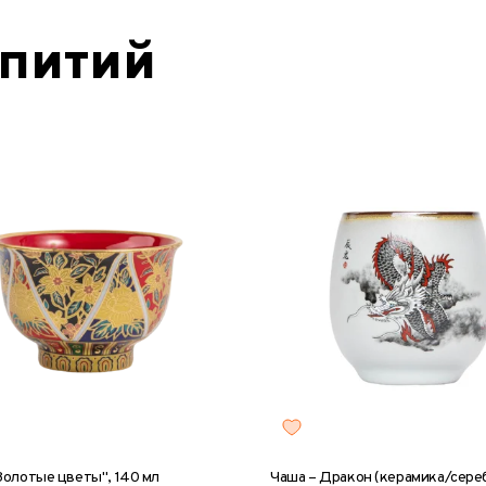
епитий
Золотые цветы", 140 мл
Чаша – Дракон (керамика/сереб