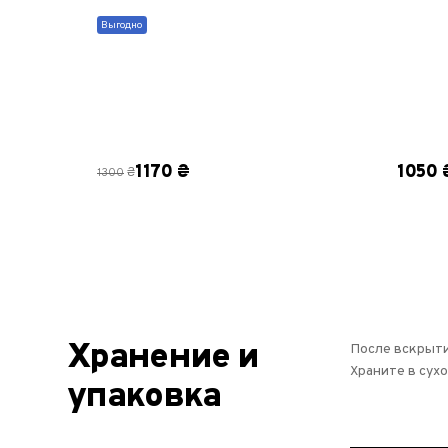
Выгодно
1170 ₴
1050 
₴
1300
Хранение и
После вскрыти
Храните в сух
упаковка