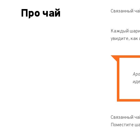
Про чай
Связанный ча
Каждый шарик
увидите, как
Аро
иде
Связанный ча
Поместите ша