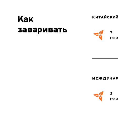
Как
КИТАЙСКИ
заваривать
7
гра
МЕЖДУНАР
2
гра