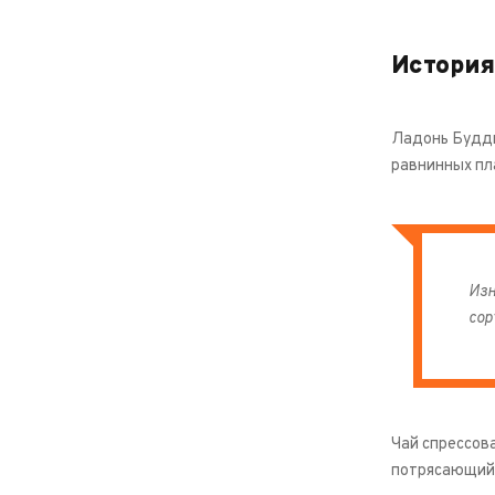
История
Ладонь Будды 
равнинных пл
Изн
сор
Чай спрессова
потрясающий