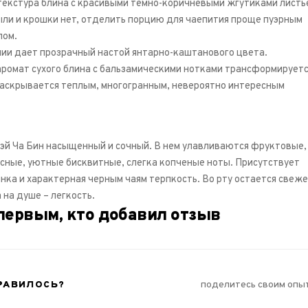
текстура блина с красивыми темно-коричневыми жгутиками листь
ыли и крошки нет, отделить порцию для чаепития проще пуэрным
лом.
ии дает прозрачный настой янтарно-каштанового цвета.
ромат сухого блина с бальзамическими нотками трансформируетс
раскрывается теплым, многогранным, невероятно интересным
эй Ча Бин насыщенный и сочный. В нем улавливаются фруктовые,
сные, уютные бисквитные, слегка копченые ноты. Присутствует
нка и характерная черным чаям терпкость. Во рту остается свеж
 на душе – легкость.
первым, кто добавил отзыв
РАВИЛОСЬ?
поделитесь своим опы