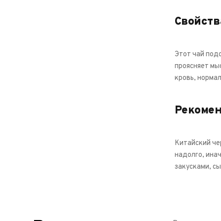
Свойств
Этот чай под
проясняет мы
кровь, норма
Рекоме
Китайский че
надолго, инач
закусками, с