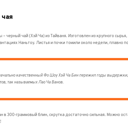
 чая
– черный чай (Хэй Ча) из Тайваня. Изготовлен из крупного сырья,
антациях Наньтоу. Листья и почки томили около недели, плавно п
ачально качественный Фо Шоу Хэй Ча Бин пережил годы выдержки,
тов, так называемых Лао Ча Ванов.
н в 300-граммовый блин, скрутка достаточно сильная. Можно оста
!