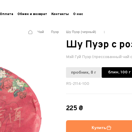
Оплата
Обмен и возврат
Контакты
О нас
Чай
Пуэр
Шу Пуэр (черный)
Шу Пуэр с ро
Мэй Гуй Пуэр (прессованный чай с
пробник, 8 г
блин, 100 г
RS-2114-100
225 ₴
Купить