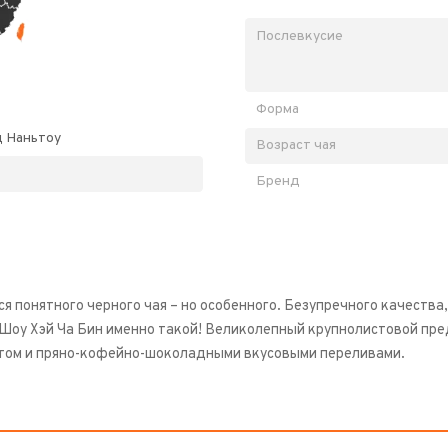
Послевкусие
Форма
д Наньтоу
Возраст чая
Бренд
я понятного черного чая – но особенного. Безупречного качеств
 Шоу Хэй Ча Бин именно такой! Великолепный крупнолистовой пред
том и пряно-кофейно-шоколадными вкусовыми переливами.