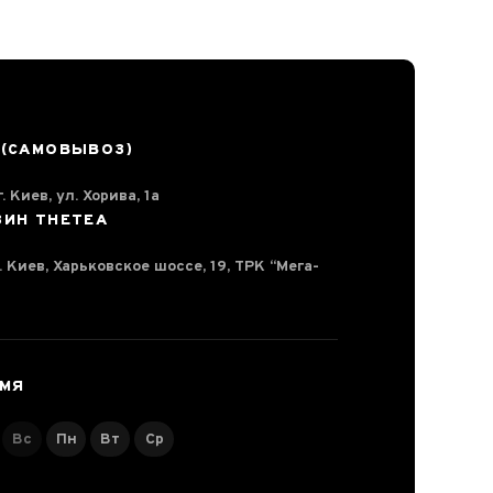
 (САМОВЫВОЗ)
. Киев, ул. Хорива, 1а
ЗИН THETEA
г. Киев, Харьковское шоссе, 19, ТРК “Мега-
ЕМЯ
Вс
Пн
Вт
Ср