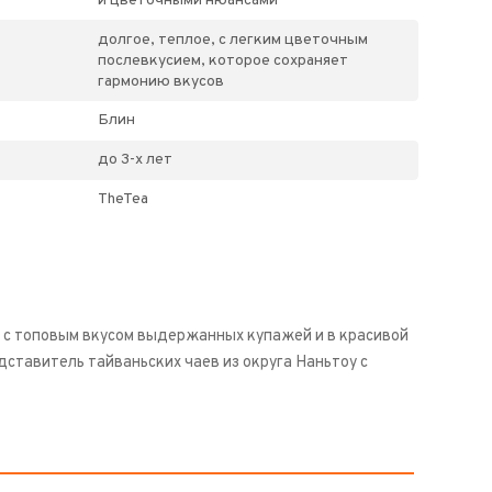
и цветочными нюансами
долгое, теплое, с легким цветочным
послевкусием, которое сохраняет
гармонию вкусов
Блин
до 3-х лет
TheTea
а, с топовым вкусом выдержанных купажей и в красивой
ставитель тайваньских чаев из округа Наньтоу с