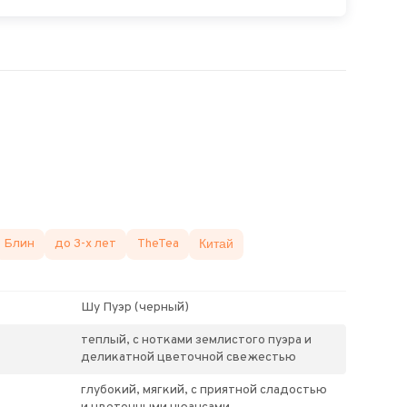
Блин
до 3-х лет
TheTea
Китай
Шу Пуэр (черный)
теплый, с нотками землистого пуэра и
деликатной цветочной свежестью
глубокий, мягкий, с приятной сладостью