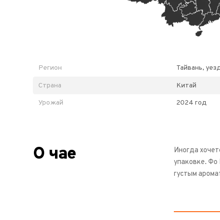
Регион
Тайвань, уез
Страна
Китай
Урожай
2024 год
О чае
Иногда хочетс
упаковке. Фо
густым арома