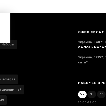
ОФИС СКЛАД
Украина, 04071, г
Наборы
САЛОН-МАГА
Украина, 02157, 
сити”
и возврат
РАБОЧЕЕ ВР
ы храним чай
Чт
Пт
Сб
ных
10:00-19:00