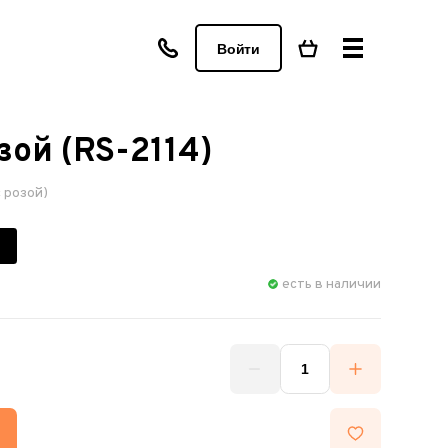
Войти
зой (RS-2114)
 розой)
есть в наличии