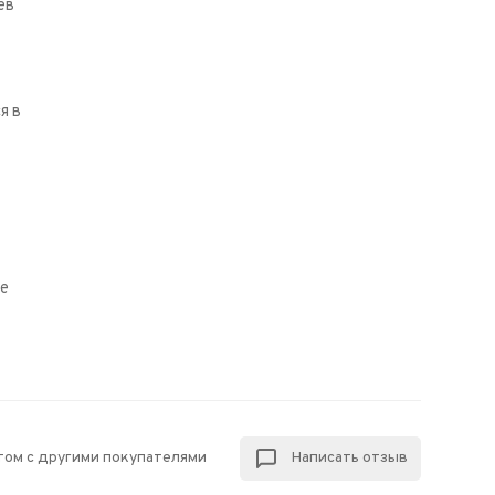
ев
я в
ее
том с другими покупателями
Написать отзыв