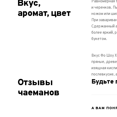
Вкус,
Равномерная 
и черенков. П
аромат, цвет
ножом или ши
При завариван
Сдержанный а
более яркий, 
букетом.
Вкус Фо Шоу Х
пряные, древе
изящная кисли
послевкусие, а
Отзывы
Будьте 
чаеманов
А ВАМ ПОН