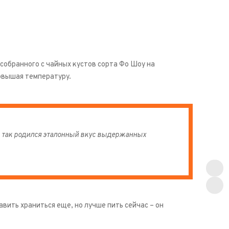
 собранного с чайных кустов сорта Фо Шоу на
овышая температуру.
 так родился эталонный вкус выдержанных
вить храниться еще, но лучше пить сейчас – он