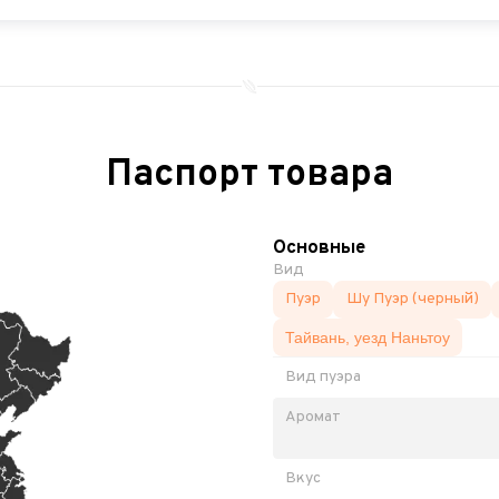
Паспорт товара
Основные
Вид
Пуэр
Шу Пуэр (черный)
Тайвань, уезд Наньтоу
Вид пуэра
Аромат
Вкус