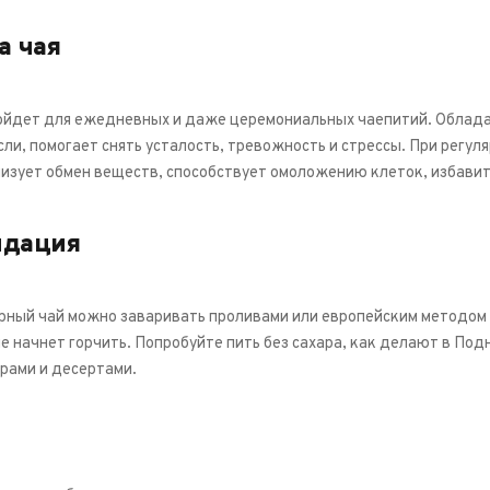
а чая
ойдет для ежедневных и даже церемониальных чаепитий. Облада
сли, помогает снять усталость, тревожность и стрессы. При регу
лизует обмен веществ, способствует омоложению клеток, избавит
ндация
рный чай можно заваривать проливами или европейским методом –
е начнет горчить. Попробуйте пить без сахара, как делают в Под
ырами и десертами.