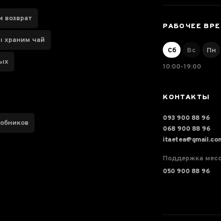
и возврат
РАБОЧЕЕ ВР
ы храним чай
Сб
Вс
Пн
ных
10:00-19:00
КОНТАКТЫ
093 900 88 96
робников
068 900 88 96
itaetea@gmail.co
Поддержка мес
050 900 88 96