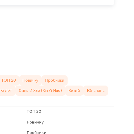
ТОП 20
Новичку
Пробники
-х лет
Синь И Хао (Xin Yi Hao)
Китай
Юньнань
ТОП 20
Новичку
Пробники