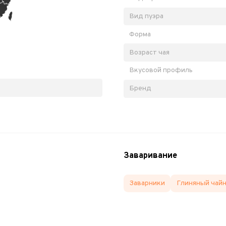
Вид пуэра
Форма
Возраст чая
Вкусовой профиль
Бренд
Заваривание
Заварники
Глиняный чай