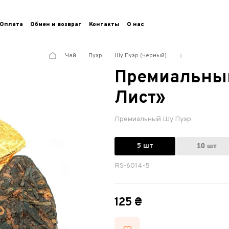
Оплата
Обмен и возврат
Контакты
О нас
Чай
Пуэр
Шу Пуэр (черный)
Премиальный
Лист»
Премиальный Шу Пуэр
5 шт
10 шт
RS-6014-5
125 ₴