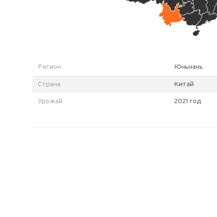
Регион
Юньнань
Страна
Китай
Урожай
2021 год