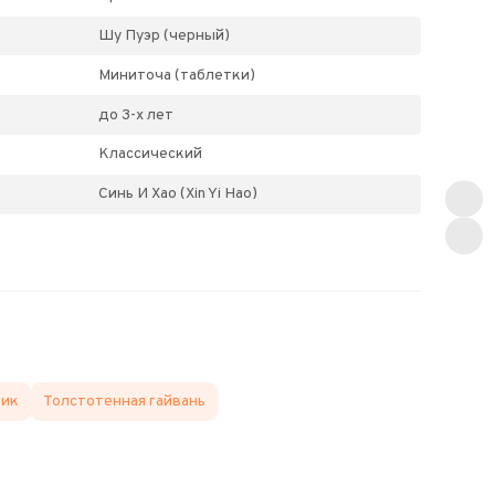
Шу Пуэр (черный)
Миниточа (таблетки)
до 3-х лет
Классический
Синь И Хао (Xin Yi Hao)
ник
Толстотенная гайвань