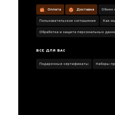
Шу Пуэр
«Золотой
Оплата
Доставка
Обмен 
Лист»
Пользовательское соглашение
Как м
Обработка и защита персональных дан
Паспорт товара
ВСЕ ДЛЯ ВАС
Отзывы чаеманов
Подарочные сертификаты
Наборы п