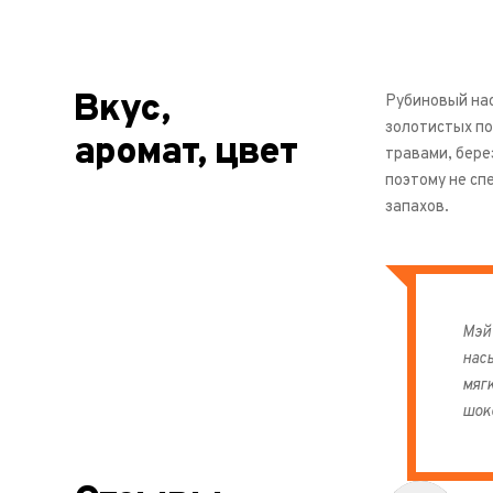
Вкус,
Рубиновый на
золотистых по
аромат, цвет
травами, бере
поэтому не сп
запахов.
Мэй 
нас
мяг
шок