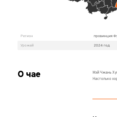
Регион
провинция Фу
Урожай
2024 год
О чае
Мэй Чжань Ху
Настолько хо