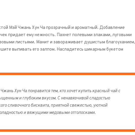
стой Мэй Чжань Хун Ча прозрачный и ароматный. Добавление
чек придает ему нежность. Пахнет полевыми злаками, луговыми
зовыми листьями. Манит и завораживает душистым благоуханием
ешите выпивать его залпом. Насладитесь шикарным букетом
Чжань Хун Ча понравится тем, кто хочет купить красный чай с
ыщенным и глубоким вкусом. С ненавязчивой сладостью
кого сливочного бисквита, приятной свежестью, уютной
оладностью и вяжущими медовыми отголосками.