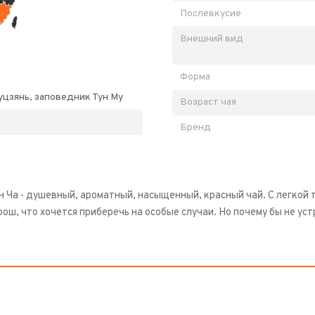
Послевкусие
Внешний вид
Форма
цзянь, заповедник Тун Му
Возраст чая
Бренд
н Ча - душевный, ароматный, насыщенный, красный чай. С легкой 
рош, что хочется приберечь на особые случаи. Но почему бы не у