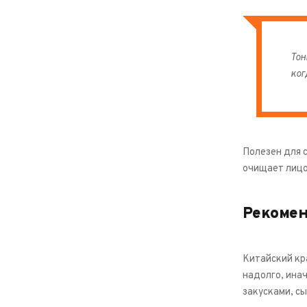
Тон
ког
Полезен для 
очищает лицо
Рекоме
Китайский кр
надолго, инач
закусками, с