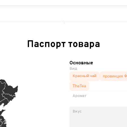
Паспорт товара
Основные
Вид
Красный чай
провинция Ф
TheTea
Аромат
Вкус