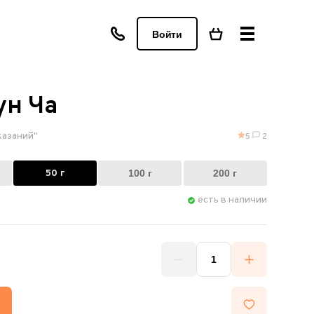
Войти
ун Ча
казаний"
5
2
50 г
100 г
200 г
есть в наличии