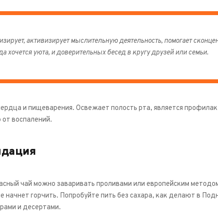
изирует, активизирует мыслительную деятельность, помогает сконце
да хочется уюта, и доверительных бесед в кругу друзей или семьи.
сердца и пищеварения. Освежает полость рта, является профилак
 от воспалений.
ндация
асный чай можно заваривать проливами или европейским методом 
е начнет горчить. Попробуйте пить без сахара, как делают в Под
ырами и десертами.