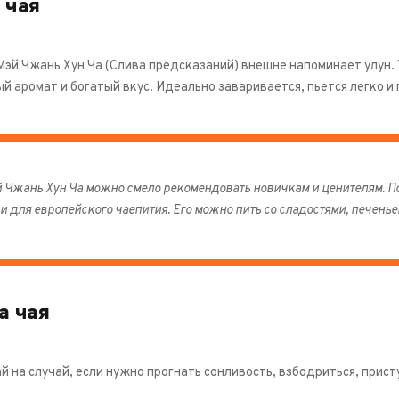
 чая
Мэй Чжань Хун Ча (Слива предсказаний) внешне напоминает улун.
й аромат и богатый вкус. Идеально заваривается, пьется легко и 
 Чжань Хун Ча можно смело рекомендовать новичкам и ценителям. П
 и для европейского чаепития. Его можно пить со сладостями, печень
а чая
 на случай, если нужно прогнать сонливость, взбодриться, прист