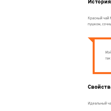
История
Красный чай 
пушком, сочны
Мэй
так
Свойств
Идеальный чай