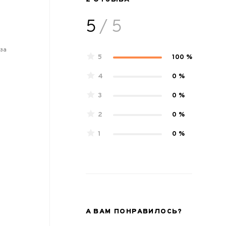
5
/ 5
 за
5
100 %
4
0 %
3
0 %
2
0 %
1
0 %
А ВАМ ПОНРАВИЛОСЬ?