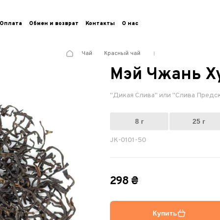
Оплата
Обмен и возврат
Контакты
О нас
Чай
Красный чай
Мэй Чжань Х
"Дикая Слива" или "Слива Предс
8 г
25 г
JK-0101-50
298 ₴
Купить