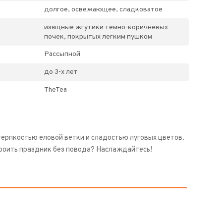
долгое, освежающее, сладковатое
изящные жгутики темно-коричневых
почек, покрытых легким пушком
Рассыпной
до 3-х лет
TheTea
терпкостью еловой ветки и сладостью луговых цветов.
строить праздник без повода? Наслаждайтесь!