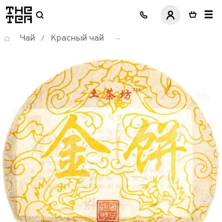
логотип
Чай
Красный чай
/