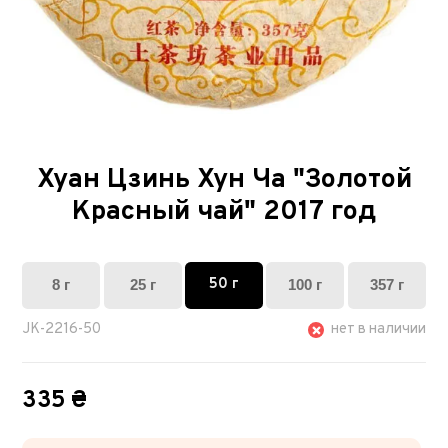
Хуан Цзинь Хун Ча "Золотой
Красный чай" 2017 год
50 г
8 г
25 г
100 г
357 г
JK-2216-50
нет в наличии
335 ₴