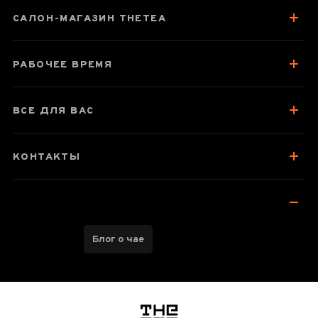
САЛОН-МАГАЗИН THETEA
Паспорт товара
О чае
РАБОЧЕЕ ВРЕМЯ
Вкус, аромат, цвет
Отзывы чаеманов
ВСЕ ДЛЯ ВАС
КОНТАКТЫ
Блог о чае
логотип