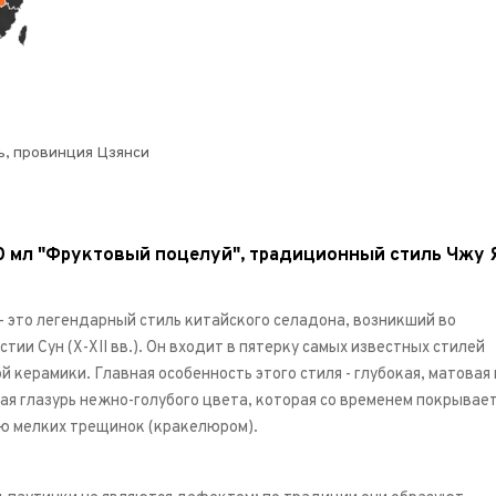
, провинция Цзянси
0 мл "Фруктовый поцелуй", традиционный стиль Чжу 
- это легендарный стиль китайского селадона, возникший во
тии Сун (X-XII вв.). Он входит в пятерку самых известных стилей
 керамики. Главная особенность этого стиля - глубокая, матовая
ая глазурь нежно-голубого цвета, которая со временем покрывае
ю мелких трещинок (кракелюром).