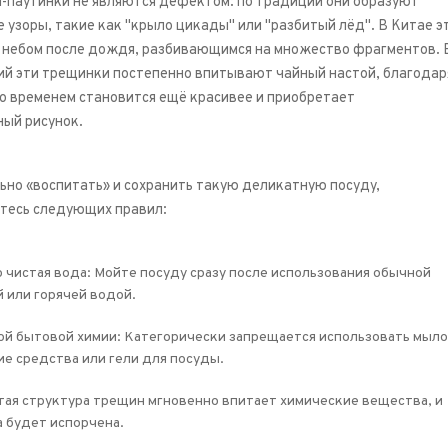
-паутинки не являются дефектом: по традиции они образуют
 узоры, такие как "крыло цикады" или "разбитый лёд". В Китае э
 небом после дождя, разбивающимся на множество фрагментов. 
ий эти трещинки постепенно впитывают чайный настой, благодар
со временем становится ещё красивее и приобретает
ый рисунок.
ьно «воспитать» и сохранить такую деликатную посуду,
тесь следующих правил:
 чистая вода: Мойте посуду сразу после использования обычной
 или горячей водой.
ой бытовой химии: Категорически запрещается использовать мыло
е средства или гели для посуды.
ая структура трещин мгновенно впитает химические вещества, и
 будет испорчена.