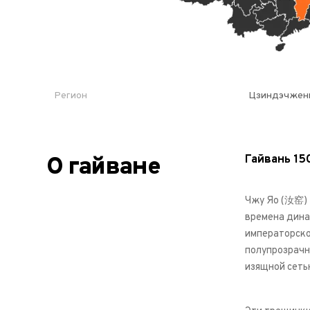
Регион
Цзиндэчжень
Гайвань 15
О гайване
Чжу Яо (汝窑) 
времена динас
императорской
полупрозрачн
изящной сеть