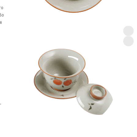
то
Во
я
,