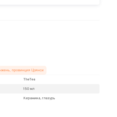
чжень, провинция Цзянси
TheTea
150 мл
Керамика, глазурь