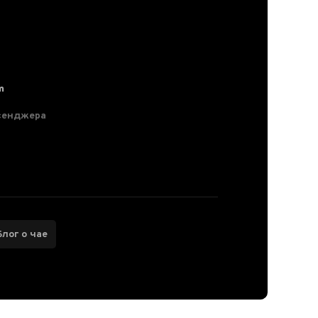
m
сенджера
Блог о чае