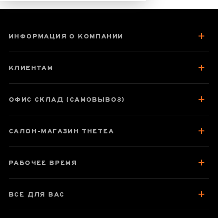
ИНФОРМАЦИЯ О КОМПАНИИ
Фигурка
"Лягушка
КЛИЕНТАМ
Чаньчу",
исинская глина
ОФИС СКЛАД (САМОВЫВОЗ)
САЛОН-МАГАЗИН THETEA
Паспорт товара
Отзывы чаеманов
РАБОЧЕЕ ВРЕМЯ
ВСЕ ДЛЯ ВАС