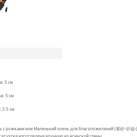
: 5 см
а: 5 см
 3.5 см
ь с рожками или Маленький олень для благопожеланий (
紫砂
-
祈福
татуэтка изготовлена вручную из исинской глины.