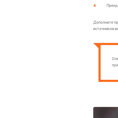
Прекра
Дополните пр
источником в
Оле
при