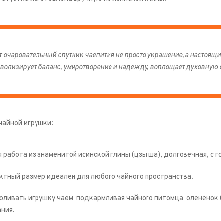
т очаровательный спутник чаепития не просто украшение, а настоящи
волизирует баланс, умиротворение и надежду, воплощает духовную с
чайной игрушки:
 работа из знаменитой исинской глины (цзы ша), долговечная, с
ктный размер идеален для любого чайного пространства.
поливать игрушку чаем, подкармливая чайного питомца, олененок
ания.