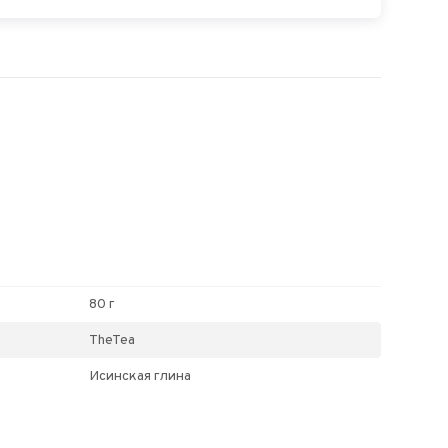
80 г
TheTea
Исинская глина