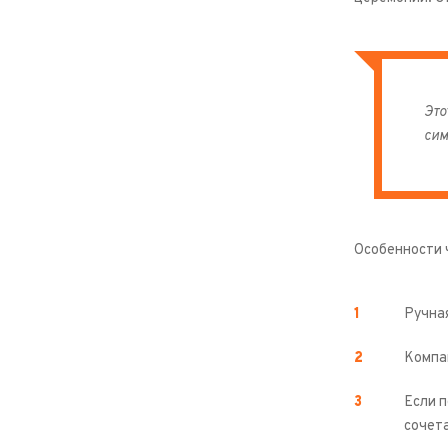
Это
сим
Особенности 
Ручная
Компа
Если 
сочет