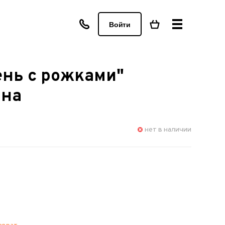
Войти
ень с рожками"
ина
нет в наличии