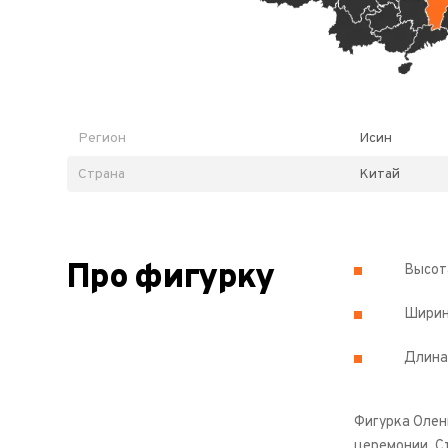
Регион
Исин
Страна
Китай
Про фигурку
Высота
Ширин
Длина:
Фигурка Олен
церемонии. С