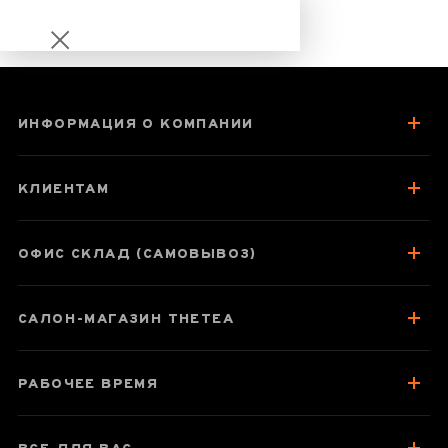
ИНФОРМАЦИЯ О КОМПАНИИ
Дянь Хун Би Ло
Моли Хуа
КЛИЕНТАМ
ОФИС СКЛАД (САМОВЫВОЗ)
Паспорт товара
САЛОН-МАГАЗИН THETEA
О чае
Вкус, аромат, цвет
РАБОЧЕЕ ВРЕМЯ
Отзывы чаеманов