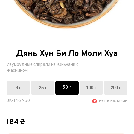
Дянь Хун Би Ло Моли Хуа
Изумрудные спирали из Юньнани с
жасмином
50 г
8 г
25 г
100 г
200 г
JK-1467-50
нет в наличии
184 ₴