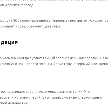
ов и приятных бесед.
 порядка 300 полезных веществ. Укрепляет иммунитет, ускоряет 
 очищает кровь, освежает цвет лица.
ндация
 чаеманы иногда путают темный оолонг с черными сортами. Разоб
бирюзового чая – просто гиганты. Аромат улуна терпкий, насыщенн
тое переливаются золотисто-миндальные оттенки. У чая
ромат с нотками специй. Вкус яркий, с уютным хлебно-пряным
егкой медовостью.