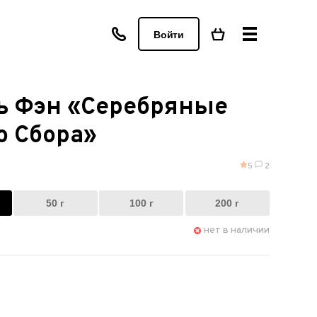
Войти
ь Фэн «Серебряные
о Сбора»
5
2
50 г
100 г
200 г
нет в наличии