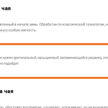
 чая
вленный в начале зимы. Обработан по классической технологии, н
кусу особую мягкость.
и нужен оригинальный, насыщенный, запоминающийся уишанец, этот
но подойдет.
а чая
ы, обостряет восприятие, согревает, успокаивает, но не вызывае