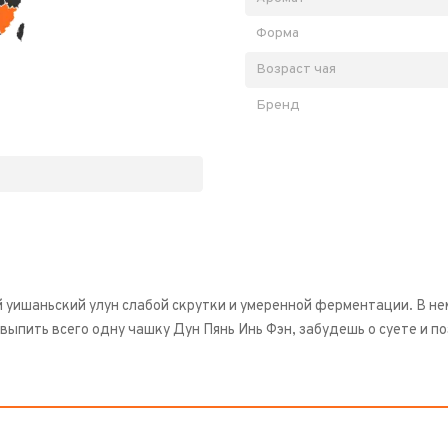
Форма
Возраст чая
Бренд
 уишаньский улун слабой скрутки и умеренной ферментации. В нем
 выпить всего одну чашку Дун Пянь Инь Фэн, забудешь о суете и п