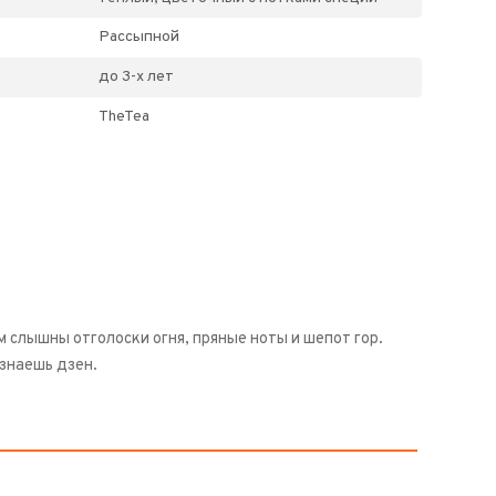
Рассыпной
до 3-х лет
TheTea
 слышны отголоски огня, пряные ноты и шепот гор.
ознаешь дзен.