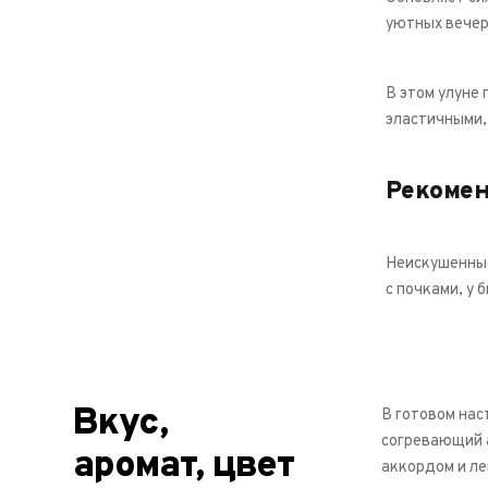
уютных вечер
В этом улуне
эластичными,
Рекоме
Неискушенные
с почками, у 
Вкус,
В готовом нас
согревающий а
аромат, цвет
аккордом и л