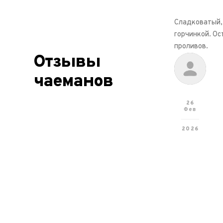
Сладковатый, 
горчинкой. О
проливов.
Отзывы
чаеманов
26
Фев
2026