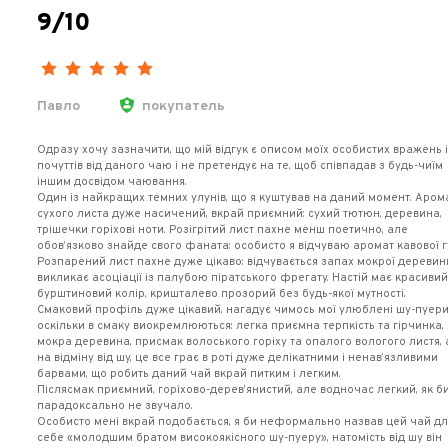
9/10
Павло
покупатель
Одразу хочу зазначити, що мій відгук є описом моїх особистих вражень 
почуттів від даного чаю і не претендує на те, щоб співпадав з будь-чиїм
іншим досвідом чаювання.
Один із найкращих темних улунів, що я куштував на даний момент. Аром
сухого листа дуже насичений, вкрай приємний: сухий тютюн, деревина,
трішечки горіхові ноти. Розігрітий лист пахне менш поетично, але
обов’язково знайде свого фаната: особисто я відчуваю аромат кавової г
Розпарений лист пахне дуже цікаво: відчувається запах мокрої деревин
викликає асоціації із палубою піратського фрегату. Настій має красиви
бурштиновий колір, кришталево прозорий без будь-якої мутності.
Смаковий профіль дуже цікавий, нагадує чимось мої улюблені шу-пуери
оскільки в смаку виокремлюються: легка приємна терпкість та гірчинка,
мокра деревина, присмак волоського горіху та опалого вологого листя,
на відміну від шу, це все грає в роті дуже делікатними і ненав’язливими
барвами, що робить даний чай вкрай питким і легким.
Післясмак приємний, горіхово-дерев’янистий, але водночас легкий, як б
парадоксально не звучало.
Особисто мені вкрай подобається, я би неформально назвав цей чай д
себе «молодшим братом високоякісного шу-пуеру», натомість від шу він