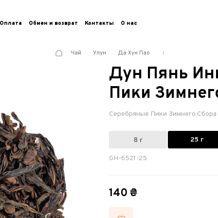
Оплата
Обмен и возврат
Контакты
О нас
Чай
Улун
Да Хун Пао
Дун Пянь Ин
Пики Зимнег
Серебряные Пики Зимнего Сбора
8 г
25 г
GH-6521-25
140 ₴