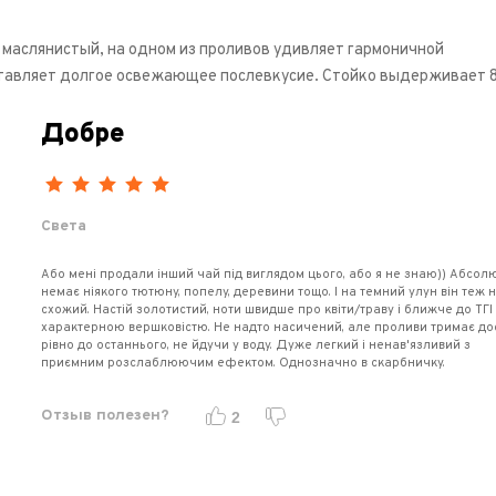
маслянистый, на одном из проливов удивляет гармоничной
ставляет долгое освежающее послевкусие. Стойко выдерживает 8
Добре
Света
Або мені продали інший чай під виглядом цього, або я не знаю)) Абсол
немає ніякого тютюну, попелу, деревини тощо. І на темний улун він теж 
схожий. Настій золотистий, ноти швидше про квіти/траву і ближче до ТГІ
характерною вершковістю. Не надто насичений, але проливи тримає до
рівно до останнього, не йдучи у воду. Дуже легкий і ненав'язливий з
приємним розслаблюючим ефектом. Однозначно в скарбничку.
Отзыв полезен?
2