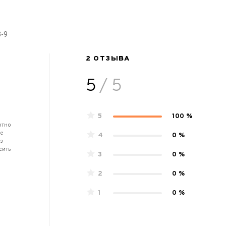
-9
2 ОТЗЫВА
5
/ 5
5
100 %
ютно
не
4
0 %
 з
сить
3
0 %
2
0 %
1
0 %