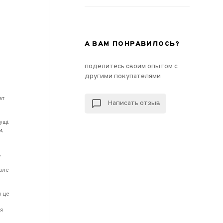
А ВАМ ПОНРАВИЛОСЬ?
поделитесь своим опытом с
і
другими покупателями
ат
Написать отзыв
ущі.
и,
й
,
 але
и це
ля