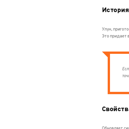
История
Улун, пригото
Это придает в
Есл
точ
Свойств
Обновляет сил