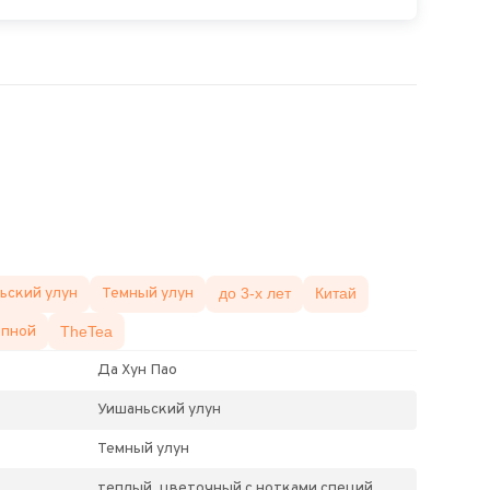
ьский улун
Темный улун
до 3-х лет
Китай
ыпной
TheTea
Да Хун Пао
Уишаньский улун
Темный улун
теплый, цветочный с нотками специй