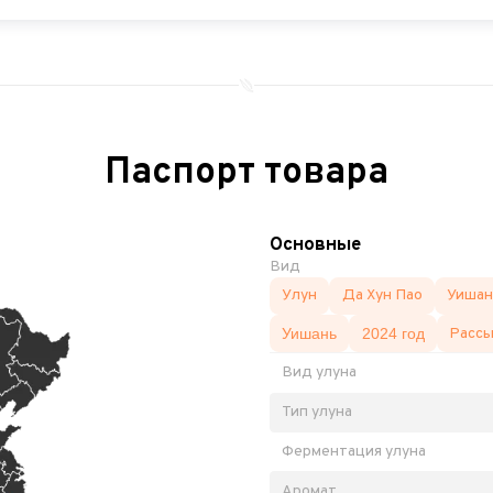
Паспорт товара
Основные
Вид
Улун
Да Хун Пао
Уишан
Уишань
2024 год
Расс
Вид улуна
Тип улуна
Ферментация улуна
Аромат