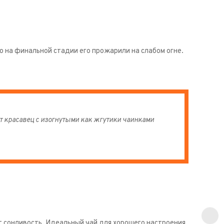
о на финальной стадии его прожарили на слабом огне.
 красавец с изогнутыми как жгутики чаинками
т сонливость. Идеальный чай для хорошего настроения,