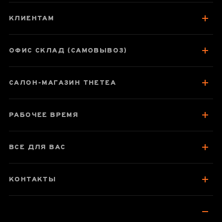
Да Хун Пао Янь
Гу Хуа Сян
КЛИЕНТАМ
ОФИС СКЛАД (САМОВЫВОЗ)
Паспорт товара
САЛОН-МАГАЗИН THETEA
О чае
Вкус, аромат, цвет
РАБОЧЕЕ ВРЕМЯ
Отзывы чаеманов
2
ВСЕ ДЛЯ ВАС
КОНТАКТЫ