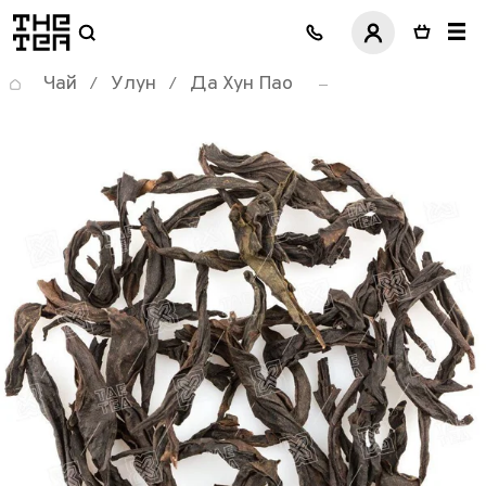
логотип
Чай
Улун
Да Хун Пао
/
/