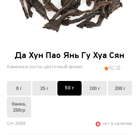
Да Хун Пао Янь Гу Хуа Сян
Каменные кости, цветочный аромат
5
2
50 г
8 г
25 г
100 г
200 г
банка,
250гр
GH-3088
нет в наличии