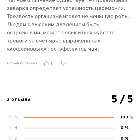
Чайное опьянение существует =) Правильная
заварка определяет успешность церемонии.
Трезвость организма играет не меньшую роль.
Людям с высоким давлением быть
острожными, может повыситься чувство
тревоги за счёт ярко выраженнных
«кофеиновых» постэффектов чая.
Отзыв полезен?
1
5
/ 5
2 ОТЗЫВА
5
100 %
4
0 %
3
0 %