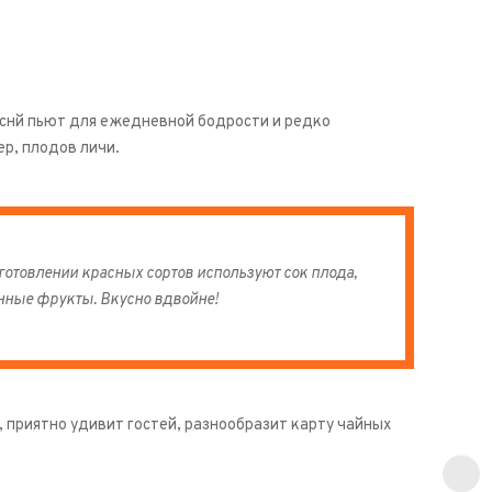
еснй пьют для ежедневной бодрости и редко
р, плодов личи.
изготовлении красных сортов используют сок плода,
нные фрукты. Вкусно вдвойне!
приятно удивит гостей, разнообразит карту чайных