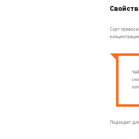
Свойств
Сорт превосх
концентрацию
Чай
сно
хол
Подходит для