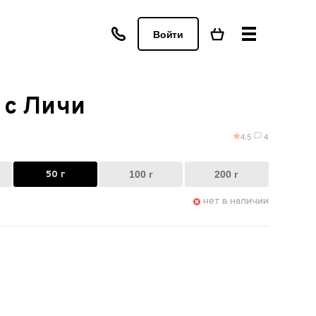
Войти
 с Личи
4.5
4
50 г
100 г
200 г
нет в наличии