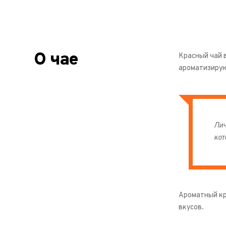
О чае
Красный чай 
ароматизирую
Лич
кот
Ароматный кр
вкусов.