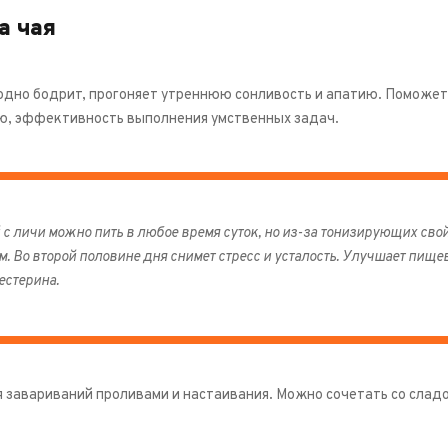
а чая
одно бодрит, прогоняет утреннюю сонливость и апатию. Поможет 
, эффективность выполнения умственных задач.
 с личи можно пить в любое время суток, но из-за тонизирующих сво
м. Во второй половине дня снимет стресс и усталость. Улучшает пище
естерина.
 завариваний проливами и настаивания. Можно сочетать со сладо