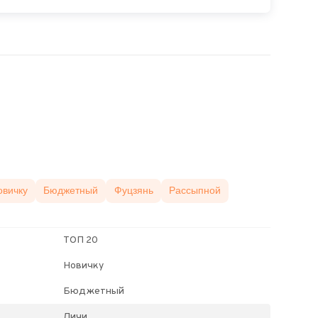
овичку
Бюджетный
Фуцзянь
Рассыпной
ТОП 20
Новичку
Бюджетный
Личи