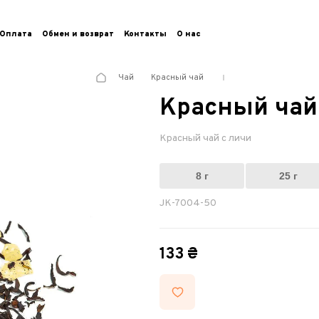
Оплата
Обмен и возврат
Контакты
О нас
Чай
Красный чай
Красный чай
Красный чай с личи
8 г
25 г
JK-7004-50
133 ₴