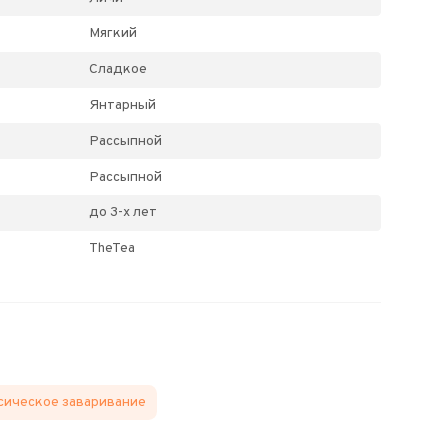
Мягкий
Сладкое
Янтарный
Рассыпной
Рассыпной
до 3-х лет
TheTea
сическое заваривание