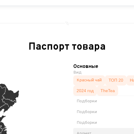
Паспорт товара
Основные
Вид
Красный чай
ТОП 20
Н
2024 год
TheTea
Подборки
Подборки
Подборки
Аромат