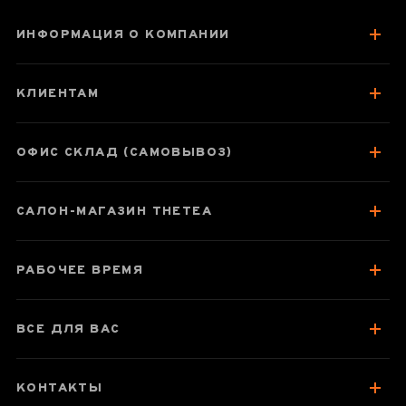
ИНФОРМАЦИЯ О КОМПАНИИ
Чайник 120 мл
"Башня
КЛИЕНТАМ
журавлей", Лян
Синь, нисинтао
ОФИС СКЛАД (САМОВЫВОЗ)
САЛОН-МАГАЗИН THETEA
Паспорт товара
Описание
РАБОЧЕЕ ВРЕМЯ
Отзывы чаеманов
ВСЕ ДЛЯ ВАС
КОНТАКТЫ