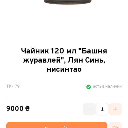
Чайник 120 мл "Башня
журавлей", Лян Синь,
нисинтао
TK-179
есть в наличии
9000 ₴