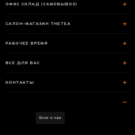
Яньянь,
ОФИС СКЛАД (САМОВЫВОЗ)
нисинтао
САЛОН-МАГАЗИН THETEA
Паспорт товара
РАБОЧЕЕ ВРЕМЯ
Про чайник
ВСЕ ДЛЯ ВАС
Отзывы чаеманов
КОНТАКТЫ
Блог о чае