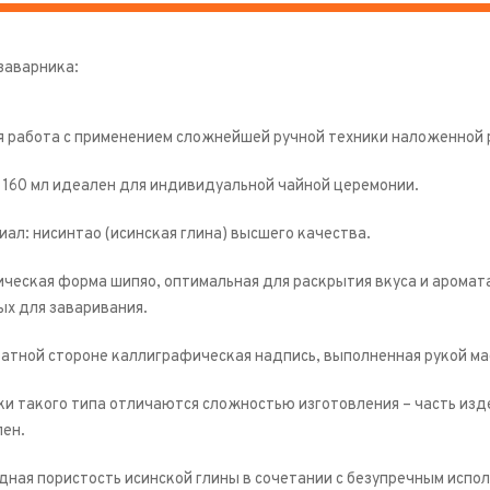
заварника:
я работа с применением сложнейшей ручной техники наложенной 
 160 мл идеален для индивидуальной чайной церемонии.
ал: нисинтао (исинская глина) высшего качества.
ческая форма шипяо, оптимальная для раскрытия вкуса и аромата
ых для заваривания.
ратной стороне каллиграфическая надпись, выполненная рукой ма
ки такого типа отличаются сложностью изготовления – часть изд
лен.
дная пористость исинской глины в сочетании с безупречным исп