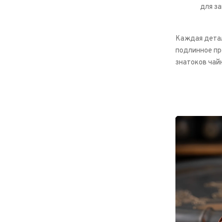
для за
Каждая детал
подлинное пр
знатоков чай