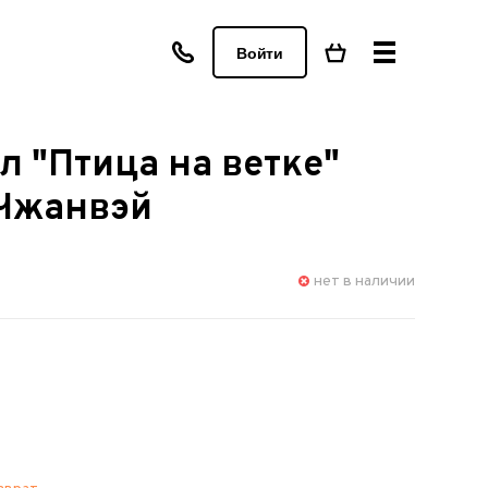
Войти
л "Птица на ветке"
 Чжанвэй
нет в наличии