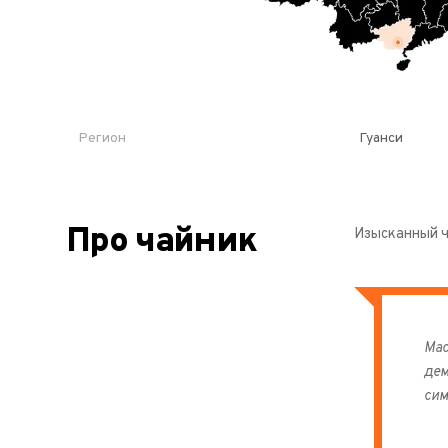
Регион
Гуанси
Про чайник
Изысканный ч
Мас
дем
сим