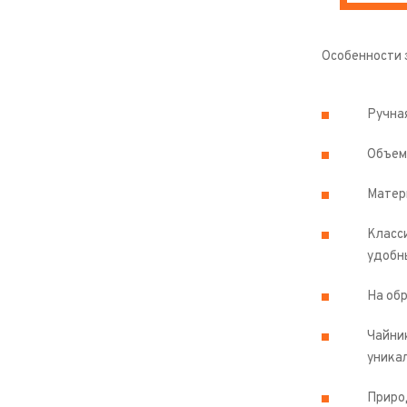
Особенности 
Ручна
Объем
Матери
Класси
удобн
На об
Чайни
уника
Приро