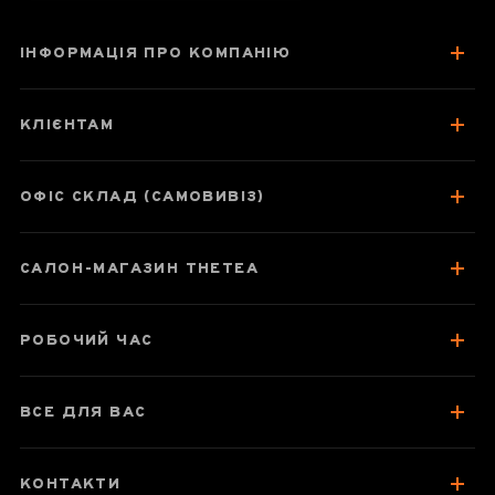
ІНФОРМАЦІЯ ПРО КОМПАНІЮ
Золоті Голки з
жасмином
КЛІЄНТАМ
ОФІС СКЛАД (САМОВИВІЗ)
Паспорт товару
САЛОН-МАГАЗИН THETEA
Про чай
Смак, аромат, колір
РОБОЧИЙ ЧАС
Відгуки чаєманів
ВСЕ ДЛЯ ВАС
КОНТАКТИ