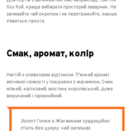
Для сортів з великим листям, наприклад, Тай Пін
Хоу Куй, краще вибирати просторий заварник. Не
заливайте чай окропом і не перетримуйте, інакше
з'явиться гіркота.
Смак, аромат, колір
Настій з оливковим відтінком. П'янкий аромат
весняної свіжості у поєднанні з жасмином. Смак
м'який, квітковий, воістину королівський, дуже
вишуканий і гармонійний.
Золоті Голки з Жасмином традиційно
п'ють без цукру, чай залишає