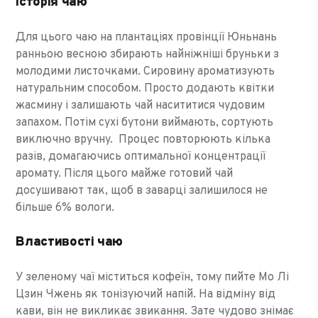
Історія чаю
Для цього чаю на плантаціях провінції Юньнань
ранньою весною збирають найніжніші бруньки з
молодими листочками. Сировину ароматизують
натуральним способом. Просто додають квітки
жасмину і залишають чай насититися чудовим
запахом. Потім сухі бутони виймають, сортують
виключно вручну. Процес повторюють кілька
разів, домагаючись оптимальної концентрації
аромату. Після цього майже готовий чай
досушивают так, щоб в заварці залишилося не
більше 6% вологи.
Властивості чаю
У зеленому чаї міститься кофеїн, тому пийте Мо Лі
Цзин Чжень як тонізуючий напій. На відміну від
кави, він не викликає звикання. Зате чудово знімає