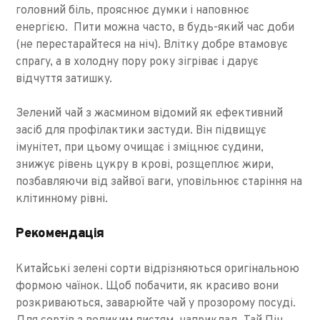
головний біль, прояснює думки і наповнює
енергією. Пити можна часто, в будь-який час доби
(не перестарайтеся на ніч). Влітку добре втамовує
спрагу, а в холодну пору року зігріває і дарує
відчуття затишку.
Зелений чай з жасмином відомий як ефективний
засіб для профілактики застуди. Він підвищує
імунітет, при цьому очищає і зміцнює судини,
знижує рівень цукру в крові, розщеплює жири,
позбавляючи від зайвої ваги, уповільнює старіння на
клітинному рівні.
Рекомендація
Китайські зелені сорти відрізняються оригінальною
формою чаїнок. Щоб побачити, як красиво вони
розкриваються, заварюйте чай у прозорому посуді.