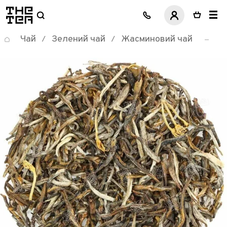
логотип
Чай
Зелений чай
Жасминовий чай
/
/