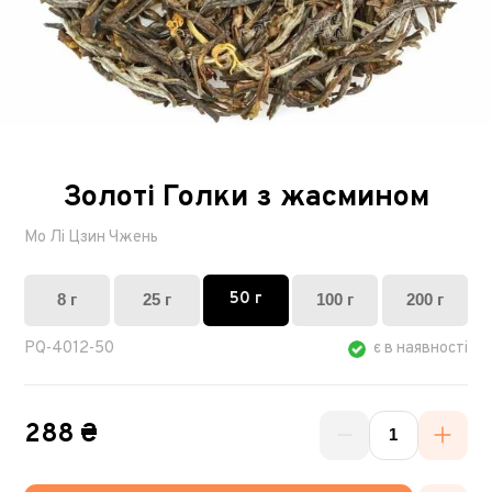
Золоті Голки з жасмином
Мо Лі Цзин Чжень
50 г
8 г
25 г
100 г
200 г
PQ-4012-50
є в наявності
288 ₴