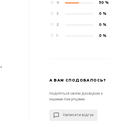
4
50 %
3
0 %
2
0 %
1
0 %
ся
А ВАМ СПОДОБАЛОСЬ?
поділіться своїм досвідом з
іншими покупцями
Написати відгук