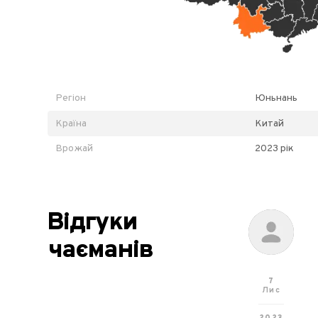
Регіон
Юньнань
Країна
Китай
Врожай
2023 рік
Відгуки
чаєманів
7
Лис