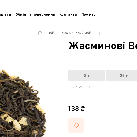
плата
Обмін та повернення
Контакти
Про нас
Чай
Жасминовий чай
Жасминові Во
8 г
25 г
PQ-9211-50
138 ₴