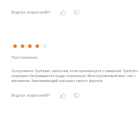
Відгук корисний?
Постоянник
Осторожнее. Грубоват, заносчив, если промахнутся с заваркой. Требует
сноровка. Награждается труды нормально. Многоуровневый вкус чая с
жасмином. Заискивающий хорошист своего фронта.
Відгук корисний?