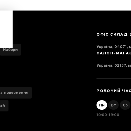
ОФІС СКЛАД 
Україна, 04071, м
Набори
САЛОН-МАГА
Україна, 02157, м
РОБОЧИЙ ЧА
та повернення
Пн
Вт
Ср
чай
10:00-19:00