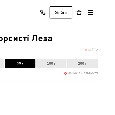
Увійти
рсисті Леза
4.5
2
50 г
100 г
200 г
немає в наявності