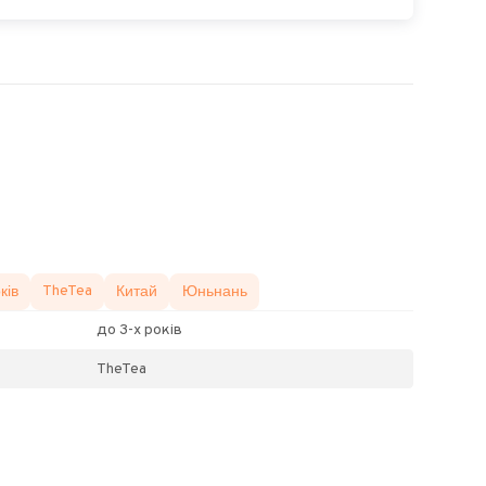
ків
TheTea
Китай
Юньнань
до 3-х років
TheTea