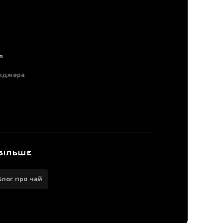
m
нджера
БІЛЬШЕ
Блог про чай