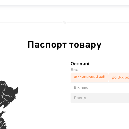
Паспорт товару
Основні
Вид
Жасминовий чай
до 3-х ро
Вік чаю
Бренд