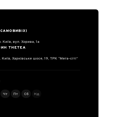
(САМОВИВІЗ)
. Київ, вул. Хорива, 1а
ЗИН THETEA
. Київ, Харківське шосе, 19, ТРК “Мега-сіті”
С
Чт
Пт
Сб
Нд