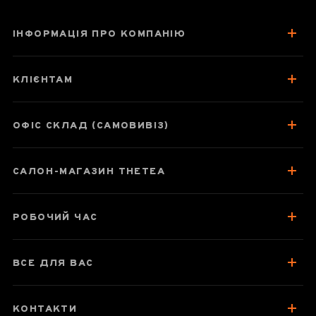
ІНФОРМАЦІЯ ПРО КОМПАНІЮ
Заварник для
чая білий
КЛІЄНТАМ
ОФІС СКЛАД (САМОВИВІЗ)
Паспорт товару
САЛОН-МАГАЗИН THETEA
Відгуки чаєманів
РОБОЧИЙ ЧАС
ВСЕ ДЛЯ ВАС
КОНТАКТИ