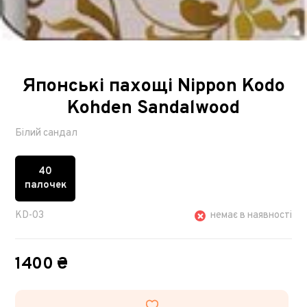
Японські пахощі Nippon Kodo
Kohden Sandalwood
Білий сандал
40
палочек
KD-03
немає в наявності
1400 ₴