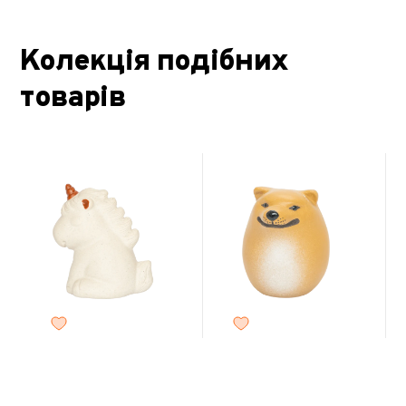
Колекція подібних
товарів
Ча Шень "Єдиноріг"
Собака-яйце
Новинка