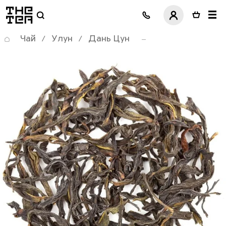
логотип
Чай
Улун
Дань Цун
/
/