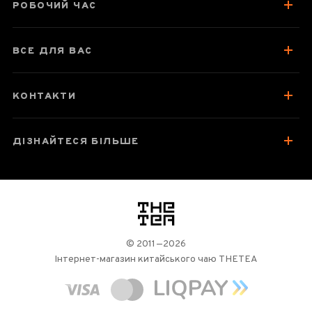
Про чай
РОБОЧИЙ ЧАС
Смак, аромат, колір
ВСЕ ДЛЯ ВАС
Як заварювати
Відгуки чаєманів
17
КОНТАКТИ
ДІЗНАЙТЕСЯ БІЛЬШЕ
логотип
© 2011—2026
Інтернет-магазин китайського чаю THETEA