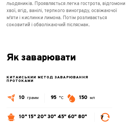
льодяників. Проявляється легка гострота, відгомони
хвої, ягід, ванілі, терпкого винограду, освіжаючої
м'яти і кислинки лимона. Потім розливається
соковитий і обволікаючий післясмак.
Як заварювати
КИТАЙСЬКИЙ МЕТОД ЗАВАРЮВАННЯ
ПРОТОКАМИ
10
95
150
грамм
°C
мл
10"
15"
20"
30"
45"
60"
80"
7