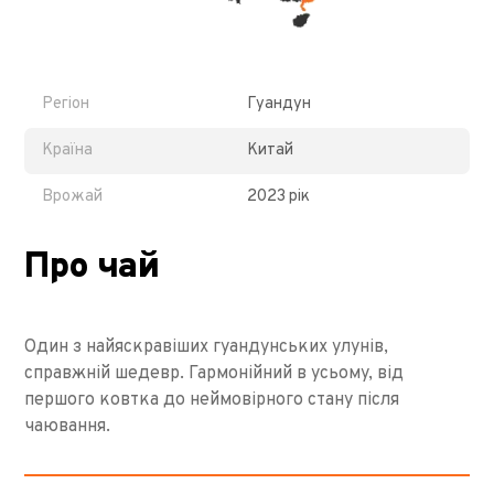
Регіон
Гуандун
Країна
Китай
Врожай
2023 рік
Про чай
Один з найяскравіших гуандунських улунів,
справжній шедевр. Гармонійний в усьому, від
першого ковтка до неймовірного стану після
чаювання.