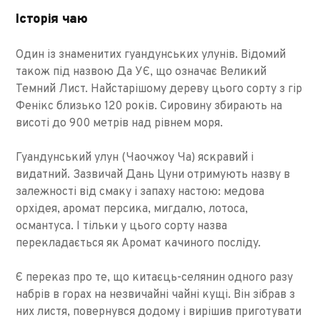
Історія чаю
Один із знаменитих гуандунських улунів. Відомий
також під назвою Да УЄ, що означає Великий
Темний Лист. Найстарішому дереву цього сорту з гір
Фенікс близько 120 років. Сировину збирають на
висоті до 900 метрів над рівнем моря.
Гуандунський улун (Чаочжоу Ча) яскравий і
видатний. Зазвичай Дань Цуни отримують назву в
залежності від смаку і запаху настою: медова
орхідея, аромат персика, мигдалю, лотоса,
османтуса. І тільки у цього сорту назва
перекладається як Аромат качиного посліду.
Є переказ про те, що китаєць-селянин одного разу
набрів в горах на незвичайні чайні кущі. Він зібрав з
них листя, повернувся додому і вирішив приготувати