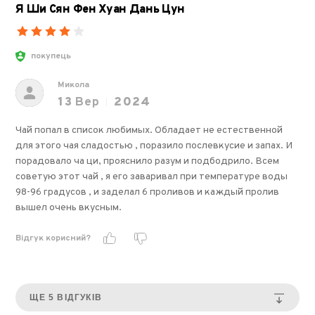
Я Ши Сян Фен Хуан Дань Цун
покупець
Микола
13
Вер
2024
Чай попал в список любимых. Обладает не естественной
для этого чая сладостью , поразило послевкусие и запах. И
порадовало ча ци, прояснило разум и подбодрило. Всем
советую этот чай , я его заваривал при температуре воды
98-96 градусов , и заделал 6 проливов и каждый пролив
вышел очень вкусным.
Відгук корисний?
ЩЕ 5 ВІДГУКІВ