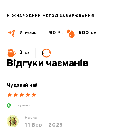
МІЖНАРОДНИЙ МЕТОД ЗАВАРЮВАННЯ
7
90
500
грамм
°C
мл
3
1
хв
Відгуки чаєманів
Чудовий чай
покупець
Halyna
11
Вер
2025