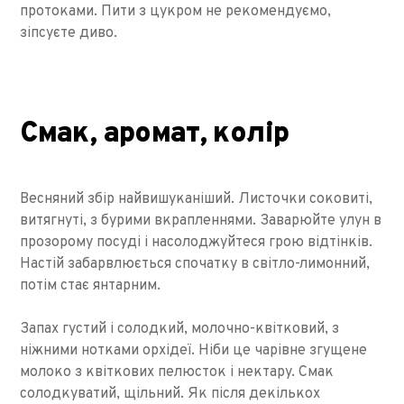
протоками. Пити з цукром не рекомендуємо,
зіпсуєте диво.
Смак, аромат, колір
Весняний збір найвишуканіший. Листочки соковиті,
витягнуті, з бурими вкрапленнями. Заварюйте улун в
прозорому посуді і насолоджуйтеся грою відтінків.
Настій забарвлюється спочатку в світло-лимонний,
потім стає янтарним.
Запах густий і солодкий, молочно-квітковий, з
ніжними нотками орхідеї. Ніби це чарівне згущене
молоко з квіткових пелюсток і нектару. Смак
солодкуватий, щільний. Як після декількох