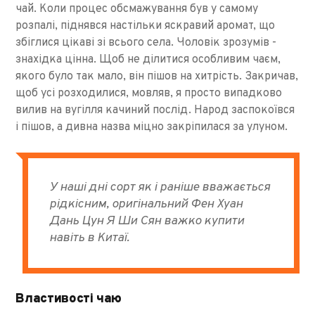
чай. Коли процес обсмажування був у самому
розпалі, піднявся настільки яскравий аромат, що
збіглися цікаві зі всього села. Чоловік зрозумів -
знахідка цінна. Щоб не ділитися особливим чаєм,
якого було так мало, він пішов на хитрість. Закричав,
щоб усі розходилися, мовляв, я просто випадково
вилив на вугілля качиний послід. Народ заспокоївся
і пішов, а дивна назва міцно закріпилася за улуном.
У наші дні сорт як і раніше вважається
рідкісним, оригінальний Фен Хуан
Дань Цун Я Ши Сян важко купити
навіть в Китаї.
Властивості чаю