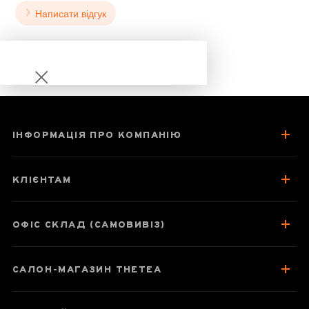
Написати відгук
ІНФОРМАЦІЯ ПРО КОМПАНІЮ
Я Ши Сян Фен
Хуан Дань Цун
КЛІЄНТАМ
«Аромат
Качиного
Посліду»
ОФІС СКЛАД (САМОВИВІЗ)
САЛОН-МАГАЗИН THETEA
Паспорт улуну