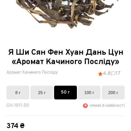
Я Ши Сян Фен Хуан Дань Цун
«Аромат Качиного Посліду»
Аромат Качиного Посліду
4.8
17
50 г
8 г
25 г
100 г
200 г
GH-1011-50
немає в наявності
374 ₴