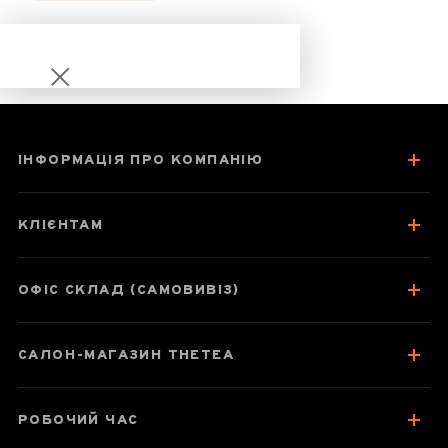
ІНФОРМАЦІЯ ПРО КОМПАНІЮ
Водна краса
КЛІЄНТАМ
ОФІС СКЛАД (САМОВИВІЗ)
Паспорт товару
САЛОН-МАГАЗИН THETEA
Відгуки чаєманів
РОБОЧИЙ ЧАС