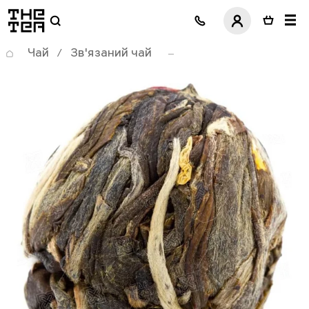
логотип
Чай
Зв'язаний чай
/