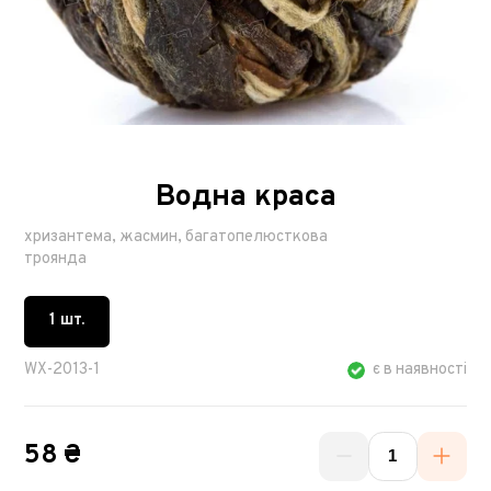
Водна краса
хризантема, жасмин, багатопелюсткова
троянда
1 шт.
WX-2013-1
є в наявності
58 ₴